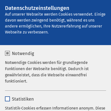
AMEOS Gruppe
Stellenangebote
Datenschutzeinstellungen
Auf unserer Webseite werden Cookies verwendet. Einige
davon werden zwingend benötigt, während es uns
AMEOS Klinikum Bernburg
andere ermöglichen, Ihre Nutzererfahrung auf unserer
Webseite zu verbessern.
Ethikkomitee
Notwendig
Notwendige Cookies werden für grundlegende
Funktionen der Webseite benötigt. Dadurch ist
Am AMEOS Klinikum Bernburg wurde im Oktober
gewährleistet, dass die Webseite einwandfrei
2015 das klinische Ethikkomitee ins Leben gerufen.
funktioniert.
Damit steht für Patientinnen und Patienten,
Angehörige und Mitarbeitende des AMEOS
Name
cookieconsent_status
Klinikums Bernburg in schwierigen Situationen eine
Statistiken
ethische Beratungsmöglichkeit zur Verfügung.
Anbieter
sgalinski
Statistik-Cookies erfassen Informationen anonym. Diese
Neben der Beratung im Einzelfall gehört auch die