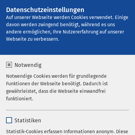
AMEOS Gruppe
Stellenangebote
Datenschutzeinstellungen
Auf unserer Webseite werden Cookies verwendet. Einige
davon werden zwingend benötigt, während es uns
AMEOS Klinikum Bernburg
andere ermöglichen, Ihre Nutzererfahrung auf unserer
Webseite zu verbessern.
Anfahrt
Notwendig
Notwendige Cookies werden für grundlegende
Funktionen der Webseite benötigt. Dadurch ist
AMEOS Klinikum Bernburg
gewährleistet, dass die Webseite einwandfrei
funktioniert.
So finden Sie uns
Name
cookieconsent_status
Mit dem Auto über die A14
Statistiken
Aus Richtung Magdeburg: Abfahrt Bernburg und B71
Anbieter
sgalinski
Richtung Halle
Statistik-Cookies erfassen Informationen anonym. Diese