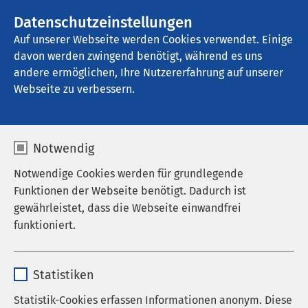
AMEOS Gruppe
Stellenangebote
Datenschutzeinstellungen
Auf unserer Webseite werden Cookies verwendet. Einige
davon werden zwingend benötigt, während es uns
AMEOS Klinikum Bernburg
andere ermöglichen, Ihre Nutzererfahrung auf unserer
Webseite zu verbessern.
Medizinische Zentren
Notwendig
und Dienste
Notwendige Cookies werden für grundlegende
Funktionen der Webseite benötigt. Dadurch ist
gewährleistet, dass die Webseite einwandfrei
funktioniert.
Alterstraumatologisches Zentrum
Name
cookieconsent_status
EndoProthetikZentrum
Statistiken
Anbieter
sgalinski
Kopfzentrum
Statistik-Cookies erfassen Informationen anonym. Diese