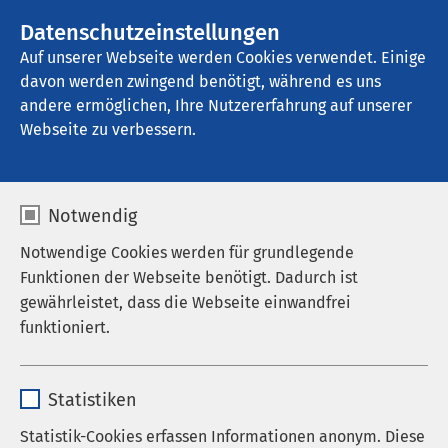
AMEOS Gruppe
Stellenangebote
Datenschutzeinstellungen
Auf unserer Webseite werden Cookies verwendet. Einige
davon werden zwingend benötigt, während es uns
AMEOS Klinikum Bernburg
andere ermöglichen, Ihre Nutzererfahrung auf unserer
Webseite zu verbessern.
Ambulante Angebote
Notwendig
Notwendige Cookies werden für grundlegende
Funktionen der Webseite benötigt. Dadurch ist
Das AMEOS Klinikum Bernburg bietet neben der
gewährleistet, dass die Webseite einwandfrei
stationären Versorgung von Patienten in den
funktioniert.
originären Fachabteilungen mit Hilfe von
Kooperationspartner am Haus noch weitere
Name
cookieconsent_status
medizinische Leistungsangebote an, die die
Statistiken
stationäre Versorgung ergänzen oder separat
Anbieter
sgalinski
Statistik-Cookies erfassen Informationen anonym. Diese
genutzt werden können.