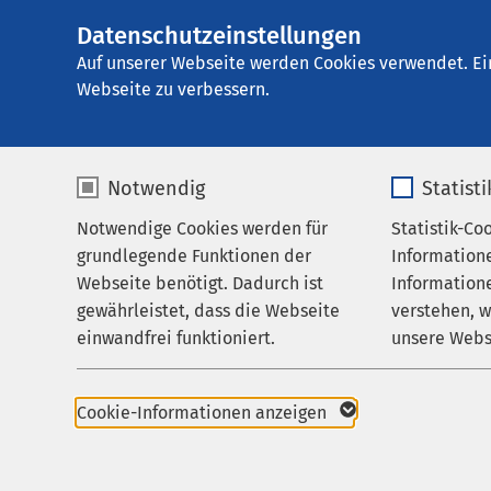
Datenschutzeinstellungen
AMEOS Klinikum 
AMEOS
Gruppe
Aktuelles
Nachricht
Auf unserer Webseite werden Cookies verwendet. Ei
Webseite zu verbessern.
Notwendig
Statist
Notwendige Cookies werden für
Statistik-Co
Leistungen
grundlegende Funktionen der
Information
Ihr Aufenthalt
Webseite benötigt. Dadurch ist
Informatione
gewährleistet, dass die Webseite
verstehen, 
Zuweisende
einwandfrei funktioniert.
unsere Webs
Über uns
Name
cookieconsent_status
Name
Karriere
Cookie-Informationen anzeigen
Aktuelles
Anbieter
sgalinski
Anbieter
29.09.2017
Vortr