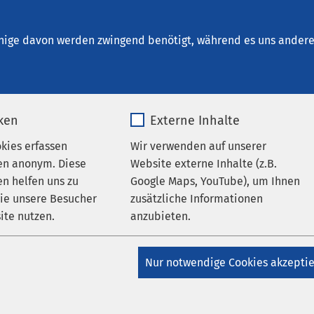
Bernburg
en
nige davon werden zwingend benötigt, während es uns andere 
iken
Externe Inhalte
okies erfassen
Wir verwenden auf unserer
en anonym. Diese
Website externe Inhalte (z.B.
n helfen uns zu
Google Maps, YouTube), um Ihnen
wie unsere Besucher
zusätzliche Informationen
ite nutzen.
anzubieten.
_pk_*.*
Name
Google Maps
Nur notwendige Cookies akzepti
Matomo
Anbieter
Google
AMEOS Klinikum Bernburg
ag „Knie- und