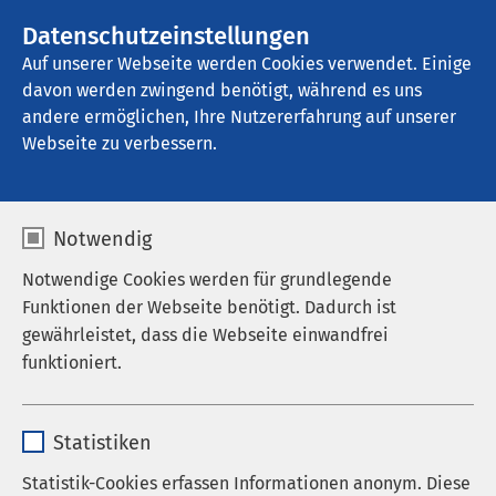
AMEOS Gruppe
Stellenangebote
Datenschutzeinstellungen
Auf unserer Webseite werden Cookies verwendet. Einige
davon werden zwingend benötigt, während es uns
AMEOS Klinikum Bernburg
andere ermöglichen, Ihre Nutzererfahrung auf unserer
Webseite zu verbessern.
Notwendig
Notwendige Cookies werden für grundlegende
Funktionen der Webseite benötigt. Dadurch ist
gewährleistet, dass die Webseite einwandfrei
funktioniert.
29.02.2016
AMEOS Klinikum Bernburg
Oberarzt Lars Klapproth
Name
cookieconsent_status
referierte über
Statistiken
Rückenschmerzen beim
Anbieter
sgalinski
Statistik-Cookies erfassen Informationen anonym. Diese