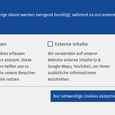
Bernburg
en
nige davon werden zwingend benötigt, während es uns andere 
iken
Externe Inhalte
okies erfassen
Wir verwenden auf unserer
en anonym. Diese
Website externe Inhalte (z.B.
n helfen uns zu
Google Maps, YouTube), um Ihnen
wie unsere Besucher
zusätzliche Informationen
ite nutzen.
anzubieten.
AMEOS Klinikum Bernburg
rnburger Tagung für
_pk_*.*
Name
Google Maps
Nur notwendige Cookies akzepti
pädie und Unfallchirurgie
Matomo
Anbieter
Google