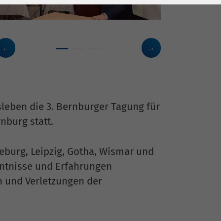
leben die 3. Bernburger Tagung für
nburg statt.
burg, Leipzig, Gotha, Wismar und
nntnisse und Erfahrungen
 und Verletzungen der