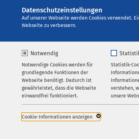
Datenschutzeinstellungen
AMEOS Klinikum 
AMEOS
Gruppe
Aktuelles
Nachricht
Auf unserer Webseite werden Cookies verwendet. Ei
Webseite zu verbessern.
Notwendig
Statist
Notwendige Cookies werden für
Statistik-Co
Leistungen
grundlegende Funktionen der
Information
Ihr Aufenthalt
Webseite benötigt. Dadurch ist
Informatione
gewährleistet, dass die Webseite
verstehen, 
Zuweisende
einwandfrei funktioniert.
unsere Webs
Über uns
29.03.2017
3. Be
Name
cookieconsent_status
Name
Karriere
Cookie-Informationen anzeigen
Ortho
Aktuelles
Anbieter
sgalinski
Anbieter