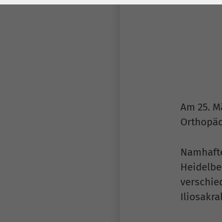
Laufzeit
278 Tage
Laufzeit
Cookie zum
Speichern der Cookie
Zweck
Consent
Einstellungen
Zweck
be_typo_user /
Name
PHPSESSID
Am 25. M
Orthopäd
Anbieter
TYPO3
Laufzeit
1 Woche
Namhafte
Heidelbe
Dieses Cookie ist ein
verschie
Standard-Session-
Iliosakr
Cookie von TYPO3. Es
speichert im Falle