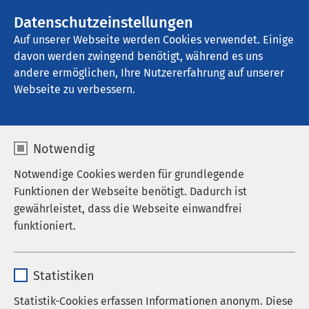
AMEOS Gruppe
Stellenangebote
Datenschutzeinstellungen
Auf unserer Webseite werden Cookies verwendet. Einige
davon werden zwingend benötigt, während es uns
AMEOS Klinikum Bernburg
andere ermöglichen, Ihre Nutzererfahrung auf unserer
Webseite zu verbessern.
Notwendig
Notwendige Cookies werden für grundlegende
Pressemitteilungen
Funktionen der Webseite benötigt. Dadurch ist
gewährleistet, dass die Webseite einwandfrei
15.08.2025
AMEOS Klinikum Bernburg
funktioniert.
Aktionstag
Schlaganfallprävention
Name
cookieconsent_status
Statistiken
Anbieter
sgalinski
Statistik-Cookies erfassen Informationen anonym. Diese
Das AMEOS Klinikum Bernburg lädt am 22.