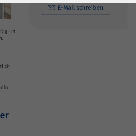
E-Mail schreiben
tig - in
n.
tlich
r in
der