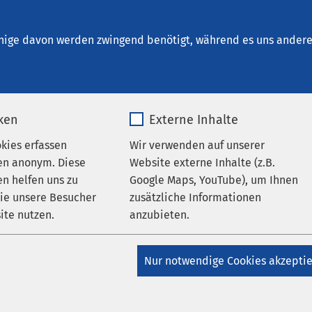
t. Elisabeth Neuburg
sche Fachbereiche
Kinder- und Jugendmedizin
nige davon werden zwingend benötigt, während es uns andere 
iken
Externe Inhalte
che Ambulanz für Pneumologie
okies erfassen
Wir verwenden auf unserer
ologie
en anonym. Diese
Website externe Inhalte (z.B.
n helfen uns zu
Google Maps, YouTube), um Ihnen
wie unsere Besucher
zusätzliche Informationen
ite nutzen.
anzubieten.
erkrankungen sind
nserer Zeit - in allen
_pk_*.*
Name
Google Maps
ial-Ambulanz für
Nur notwendige Cookies akzepti
rgologie im AMEOS
Matomo
Anbieter
Google
 Neuburg leistet
, bspw. mit