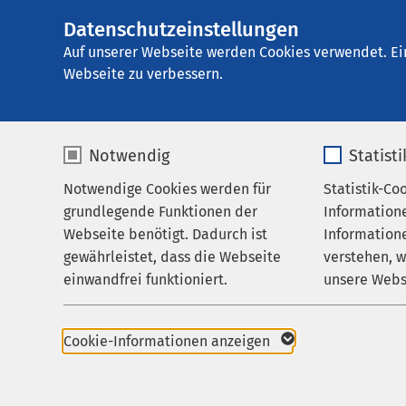
Datenschutzeinstellungen
AMEOS Klinikum S
AMEOS
Gruppe
Leistungen
Medizini
Auf unserer Webseite werden Cookies verwendet. Ei
Webseite zu verbessern.
Notwendig
Statist
Pädiatris
Notwendige Cookies werden für
Statistik-Co
Leistungen
und Allerg
grundlegende Funktionen der
Information
Ihr Aufenthalt
Webseite benötigt. Dadurch ist
Informatione
gewährleistet, dass die Webseite
verstehen, 
Zuweisende
einwandfrei funktioniert.
unsere Webs
Allergien und Lungen
Über uns
häufige Erkrankungen u
Name
cookieconsent_status
Name
Karriere
Alterstufen. Die Spez
Cookie-Informationen anzeigen
Pneumologie und Alle
Aktuelles
Anbieter
sgalinski
Anbieter
Klinikum St. Elisabeth
umfassende Diagnostik