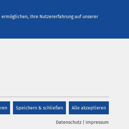
Stellenangebote
Kontakt
Termin buchen
ermöglichen, Ihre Nutzererfahrung auf unserer
Kontakt
Sekretariat
Pädiatrische Tagklinik
eren
Speichern & schließen
Alle akzeptieren
+49 8431 54 3490
Datenschutz
|
Impressum