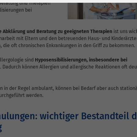
1 Jahr
Laufzeit
6 Monate
Beratung und Therapien
lisierungen bei
Cookie von Matomo
Wird zum
für Website-
Entsperren von
Zweck
Analysen. Erzeugt
Google Maps-
 Abklärung und Beratung zu geeigneten Therapien
ist uns wich
statistische Daten
Inhalten verwendet.
arbeit mit Eltern und den betreuenden Haus- und Kinderärzte
, die oft chronischen Enkrankungen in den Griff zu bekommen.
darüber, wie der
Besucher die
Name
YouTube
llergologie sind
Hyposensibilisierungen, insbesondere bei
Website nutzt.
n
. Dadurch können Allergien und allergische Reaktionen oft deu
Google Ireland
Limited, Gordon
Anbieter
House, Barrow
 in der Regel ambulant, können bei Bedarf aber auch stationä
Street Dublin 4
durchgeführt werden.
Irland
ulungen: wichtiger Bestandteil 
Laufzeit
6 Monate
g
Wird verwendet, um