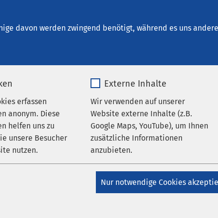
t. Elisabeth Neuburg
nige davon werden zwingend benötigt, während es uns andere 
iken
Externe Inhalte
Blick
okies erfassen
Wir verwenden auf unserer
en anonym. Diese
Website externe Inhalte (z.B.
n helfen uns zu
Google Maps, YouTube), um Ihnen
sich in unserer Klinik
wie unsere Besucher
zusätzliche Informationen
h sonst rundum gut
ite nutzen.
anzubieten.
gehört, dass Sie sich
and Ihrer Behandlung
_pk_*.*
Name
Google Maps
wissen, was Sie
Nur notwendige Cookies akzepti
Matomo
Anbieter
Google
en Behandlungsverlauf
ben wir im AMEOS