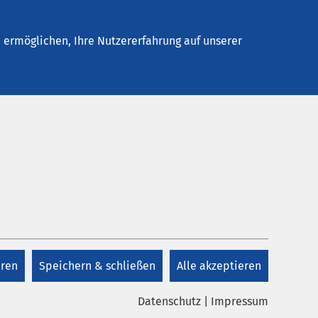
Stellenangebote
Kontakt
Termin buchen
ermöglichen, Ihre Nutzererfahrung auf unserer
Kontakt
+49 8431 54-0
eren
Speichern & schließen
Alle akzeptieren
E-Mail schreiben
Datenschutz
|
Impressum