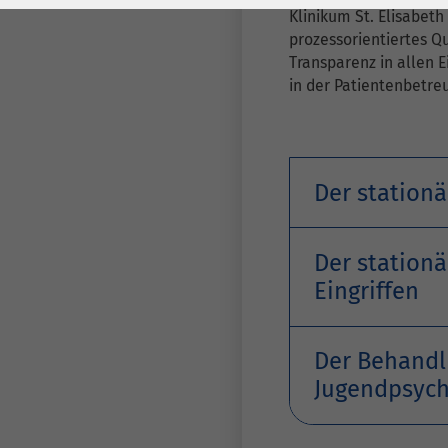
Laufzeit
278 Tage
Laufzeit
Klinikum St. Elisabet
prozessorientiertes Q
Cookie zum
Transparenz in allen E
Speichern der Cookie
in der Patientenbetre
Zweck
Consent
Einstellungen
Zweck
be_typo_user /
Der station
Name
PHPSESSID
Anbieter
TYPO3
Der station
Eingriffen
Laufzeit
1 Woche
Dieses Cookie ist ein
Der Behandl
Standard-Session-
Jugendpsych
Cookie von TYPO3. Es
speichert im Falle