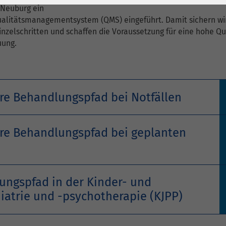
1 Jahr
Laufzeit
6 Monate
h Neuburg ein
ualitätsmanagementsystem (QMS) eingeführt. Damit sichern wi
Cookie von Matomo
Wird zum
inzelschritten und schaffen die Voraussetzung für eine hohe Qu
für Website-
Entsperren von
uung.
Zweck
Analysen. Erzeugt
Google Maps-
statistische Daten
Inhalten verwendet.
darüber, wie der
Besucher die
Name
YouTube
äre Behandlungspfad bei Notfällen
Website nutzt.
Google Ireland
Limited, Gordon
äre Behandlungspfad bei geplanten
Anbieter
House, Barrow
Street Dublin 4
Irland
ungspfad in der Kinder- und
Laufzeit
6 Monate
iatrie und -psychotherapie (KJPP)
Wird verwendet, um