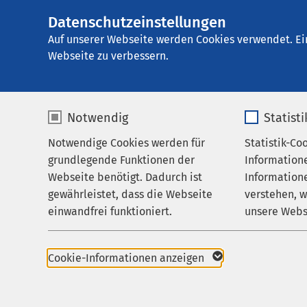
Datenschutzeinstellungen
AMEOS Klinikum S
AMEOS
Gruppe
Ihr Aufenthalt
Auf unserer Webseite werden Cookies verwendet. Ei
Webseite zu verbessern.
Notwendig
Statist
Auf einen 
Notwendige Cookies werden für
Statistik-Co
Leistungen
grundlegende Funktionen der
Information
Ihr Aufenthalt
Webseite benötigt. Dadurch ist
Informatione
Wir möchten, dass Sie 
gewährleistet, dass die Webseite
verstehen, 
Zuweisende
medizinisch aber auc
einwandfrei funktioniert.
unsere Webs
Über uns
versorgt wissen. Dazu 
jederzeit über den St
Name
cookieconsent_status
Name
Karriere
informiert fühlen und 
Cookie-Informationen anzeigen
erwartet.
Aktuelles
Anbieter
sgalinski
Anbieter
Um einen reibungslos
zu gewährleisten, ha