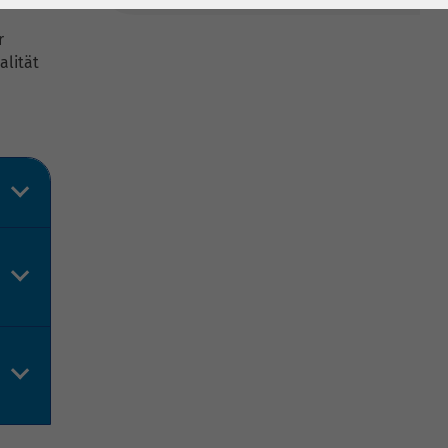
r
alität