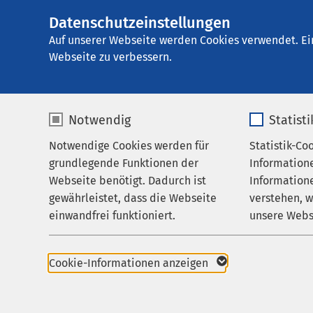
Datenschutzeinstellungen
AMEOS
AMEOS Klinikum S
Gruppe
Auf unserer Webseite werden Cookies verwendet. Ei
Webseite zu verbessern.
Notwendig
Statist
Datenschu
Notwendige Cookies werden für
Statistik-Co
Leistungen
grundlegende Funktionen der
Information
Ihr Aufenthalt
Webseite benötigt. Dadurch ist
Informatione
gewährleistet, dass die Webseite
verstehen, 
Zuweisende
Hinweise z
einwandfrei funktioniert.
unsere Webs
Über uns
Name
cookieconsent_status
Name
Karriere
Cookie-Informationen anzeigen
1. Datenschu
Aktuelles
Anbieter
sgalinski
Anbieter