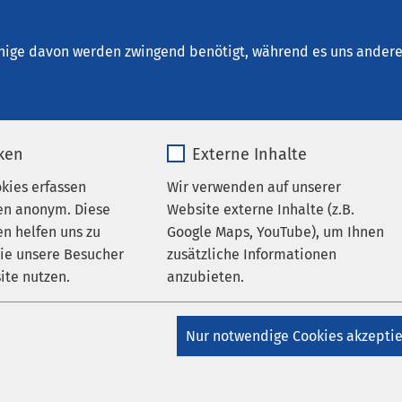
t. Elisabeth Neuburg
nige davon werden zwingend benötigt, während es uns andere 
iken
Externe Inhalte
tz
okies erfassen
Wir verwenden auf unserer
en anonym. Diese
Website externe Inhalte (z.B.
n helfen uns zu
Google Maps, YouTube), um Ihnen
wie unsere Besucher
zusätzliche Informationen
um Datenschutz der AMEOS Grup
ite nutzen.
anzubieten.
_pk_*.*
Name
Google Maps
Nur notwendige Cookies akzepti
tz
Matomo
Anbieter
Google