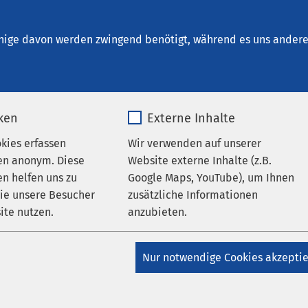
t. Elisabeth Neuburg
nige davon werden zwingend benötigt, während es uns andere 
iken
Externe Inhalte
sprojekt Long COVID
okies erfassen
Wir verwenden auf unserer
en anonym. Diese
Website externe Inhalte (z.B.
n helfen uns zu
Google Maps, YouTube), um Ihnen
erung für
wie unsere Besucher
zusätzliche Informationen
ite nutzen.
anzubieten.
_pk_*.*
Name
Google Maps
h wie vor eine große
Nur notwendige Cookies akzepti
etroffene dar –
Matomo
Anbieter
Google
d bestehender
d des Bedarfs an