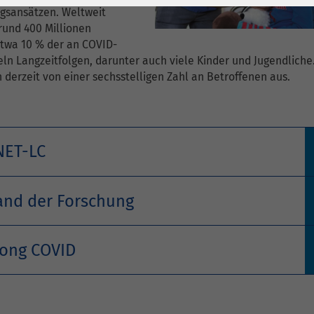
1 Jahr
Laufzeit
6 Monate
gsansätzen. Weltweit
rund 400 Millionen
Cookie von Matomo
Wird zum
Etwa 10 % der an COVID-
für Website-
Entsperren von
eln Langzeitfolgen, darunter auch viele Kinder und Jugendliche.
Zweck
Analysen. Erzeugt
Google Maps-
derzeit von einer sechsstelligen Zahl an Betroffenen aus.
statistische Daten
Inhalten verwendet.
darüber, wie der
Besucher die
Name
YouTube
Website nutzt.
NET-LC
Google Ireland
Limited, Gordon
tand der Forschung
Anbieter
House, Barrow
Street Dublin 4
Irland
ong COVID
Laufzeit
6 Monate
Wird verwendet, um