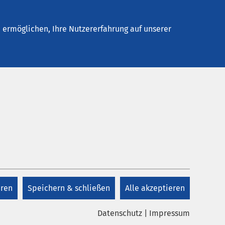
Stellenangebote
Kontakt
Termin buchen
ermöglichen, Ihre Nutzererfahrung auf unserer
Kontakt
Sekretariat Kinder-
und Jugendmedizin
eren
Speichern & schließen
Alle akzeptieren
+49 8431 54-3130
Datenschutz
|
Impressum