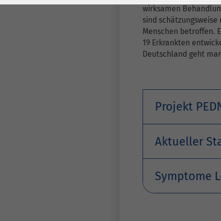
Laufzeit
278 Tage
Laufzeit
wirksamen Behandlun
sind schätzungsweise 
Cookie zum
Menschen betroffen. 
Speichern der Cookie
19 Erkrankten entwick
Zweck
Consent
Deutschland geht man 
Einstellungen
Zweck
be_typo_user /
Name
PHPSESSID
Projekt PED
Anbieter
TYPO3
Aktueller S
Laufzeit
1 Woche
Dieses Cookie ist ein
Symptome L
Standard-Session-
Cookie von TYPO3. Es
speichert im Falle