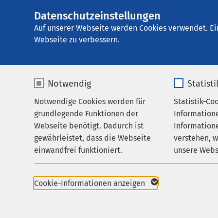
Datenschutzeinstellungen
AMEOS Klinikum S
AMEOS
Gruppe
Aktuelles
Auf unserer Webseite werden Cookies verwendet. Ei
Webseite zu verbessern.
Notwendig
Statist
Forschung
Notwendige Cookies werden für
Statistik-Co
Leistungen
grundlegende Funktionen der
Information
Ihr Aufenthalt
Webseite benötigt. Dadurch ist
Informatione
Herausford
gewährleistet, dass die Webseite
verstehen, 
Zuweisende
einwandfrei funktioniert.
unsere Webs
Betroffene
Über uns
Name
cookieconsent_status
Name
Karriere
Long COVID stellt nac
Cookie-Informationen anzeigen
Herausforderung für B
Aktuelles
Anbieter
sgalinski
Anbieter
insbesondere aufgrun
Versorgungslücken un