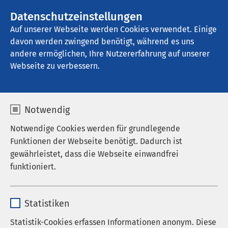
AMEOS Gruppe
Stellenangebote
Datenschutzeinstellungen
Auf unserer Webseite werden Cookies verwendet. Einige
davon werden zwingend benötigt, während es uns
AMEOS Klinikum St. Elisabeth Neuburg
andere ermöglichen, Ihre Nutzererfahrung auf unserer
Webseite zu verbessern.
Stillen
Notwendig
Notwendige Cookies werden für grundlegende
Funktionen der Webseite benötigt. Dadurch ist
gewährleistet, dass die Webseite einwandfrei
funktioniert.
Name
cookieconsent_status
Statistiken
Anbieter
sgalinski
Statistik-Cookies erfassen Informationen anonym. Diese