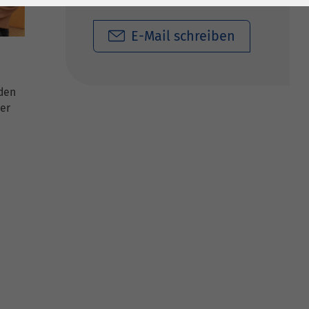
E-Mail schreiben
 den
ser