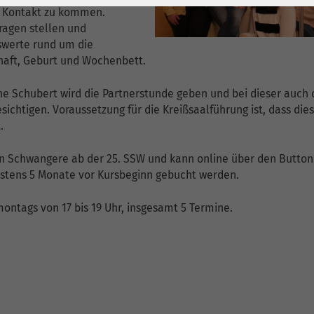
1 Jahr
Laufzeit
6 Monate
 Kontakt zu kommen.
Fragen stellen und
Cookie von Matomo
Wird zum
swerte rund um die
für Website-
Entsperren von
Zweck
aft, Geburt und Wochenbett.
Analysen. Erzeugt
Google Maps-
statistische Daten
Inhalten verwendet.
 Schubert wird die Partnerstunde geben und bei dieser auch
darüber, wie der
sichtigen. Voraussetzung für die Kreißsaalführung ist, dass die
Besucher die
.
Name
YouTube
Website nutzt.
 an Schwangere ab der 25. SSW und kann online über den Button
Google Ireland
estens 5 Monate vor Kursbeginn gebucht werden.
Limited, Gordon
Anbieter
House, Barrow
ontags von 17 bis 19 Uhr, insgesamt 5 Termine.
Street Dublin 4
Irland
Laufzeit
6 Monate
Wird verwendet, um