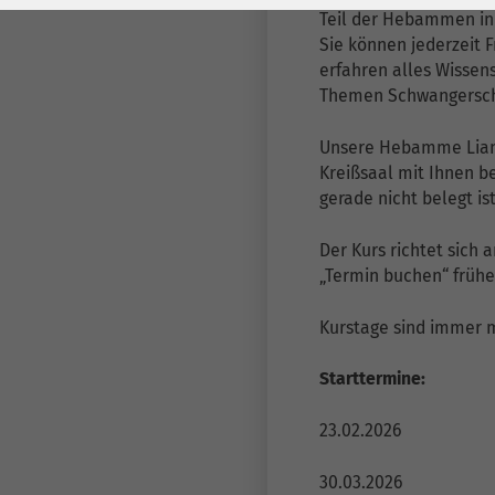
Laufzeit
278 Tage
Laufzeit
Teil der Hebammen in
Sie können jederzeit 
Cookie zum
erfahren alles Wissen
Speichern der Cookie
Zweck
Themen Schwangersch
Consent
Einstellungen
Zweck
Unsere Hebamme Liane
Kreißsaal mit Ihnen be
gerade nicht belegt ist
be_typo_user /
Name
PHPSESSID
Der Kurs richtet sich
„Termin buchen“ früh
Anbieter
TYPO3
Kurstage sind immer m
Laufzeit
1 Woche
Starttermine:
Dieses Cookie ist ein
Standard-Session-
23.02.2026
Cookie von TYPO3. Es
speichert im Falle
30.03.2026