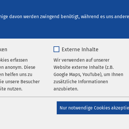
t. Elisabeth Neuburg
sche Fachbereiche
Geburtshilfe
nige davon werden zwingend benötigt, während es uns andere 
iken
Externe Inhalte
rbereitungskurs
okies erfassen
Wir verwenden auf unserer
en anonym. Diese
Website externe Inhalte (z.B.
n helfen uns zu
Google Maps, YouTube), um Ihnen
in die letzte Phase der
wie unsere Besucher
zusätzliche Informationen
Geburt bieten fünf
ite nutzen.
anzubieten.
am der Geburtshilfe
t. Elisabeth Neuburg
_pk_*.*
Name
Google Maps
Nur notwendige Cookies akzepti
urs an.
Matomo
Anbieter
Google
 Möglichkeit, mit einem