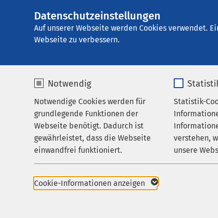
Datenschutzeinstellungen
AMEOS Klinikum S
AMEOS
Gruppe
Leistungen
Medizini
Auf unserer Webseite werden Cookies verwendet. Ei
Webseite zu verbessern.
Notwendig
Statist
Geburtsvo
Notwendige Cookies werden für
Statistik-Co
Leistungen
grundlegende Funktionen der
Information
Ihr Aufenthalt
Webseite benötigt. Dadurch ist
Informatione
Für einen guten Start 
gewährleistet, dass die Webseite
verstehen, 
Zuweisende
Schwangerschaft und 
einwandfrei funktioniert.
unsere Webs
Über uns
Hebammen aus dem Te
des AMEOS Klinikum S
Name
cookieconsent_status
Name
Karriere
einen gemeinsamen
Cookie-Informationen anzeigen
Geburtsvorbereitungsk
Aktuelles
Anbieter
sgalinski
Anbieter
Hierbei haben Sie die