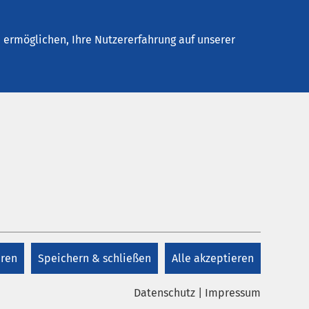
Stellenangebote
Kontakt
Termin buchen
ermöglichen, Ihre Nutzererfahrung auf unserer
Kontakt
Geburt,
Geburtsplanung und
Hebammen
eren
Speichern & schließen
Alle akzeptieren
Datenschutz
|
Impressum
+49 8431 54 2241