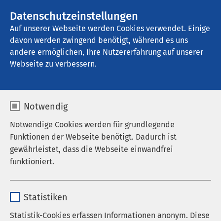
AMEOS Gruppe
Stellenangebote
Datenschutzeinstellungen
Auf unserer Webseite werden Cookies verwendet. Einige
davon werden zwingend benötigt, während es uns
AMEOS Klinikum St. Elisabeth Neuburg
andere ermöglichen, Ihre Nutzererfahrung auf unserer
Webseite zu verbessern.
Hilfe in schwierigen
Notwendig
Situationen
Notwendige Cookies werden für grundlegende
Funktionen der Webseite benötigt. Dadurch ist
gewährleistet, dass die Webseite einwandfrei
funktioniert.
Hilfe und Begleitung bei
Fehlgeburt oder
Name
cookieconsent_status
Statistiken
Schwangerschaftsabbruch
Anbieter
sgalinski
Statistik-Cookies erfassen Informationen anonym. Diese