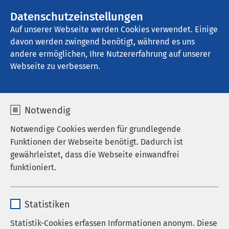
AMEOS Gruppe
Stellenangebote
Datenschutzeinstellungen
Auf unserer Webseite werden Cookies verwendet. Einige
davon werden zwingend benötigt, während es uns
AMEOS Klinikum St. Elisabeth Neuburg
andere ermöglichen, Ihre Nutzererfahrung auf unserer
Webseite zu verbessern.
Allgemeine Gynäkologie
Notwendig
Notwendige Cookies werden für grundlegende
Funktionen der Webseite benötigt. Dadurch ist
gewährleistet, dass die Webseite einwandfrei
funktioniert.
Name
cookieconsent_status
Statistiken
Anbieter
sgalinski
Statistik-Cookies erfassen Informationen anonym. Diese