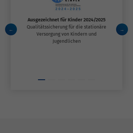
Ausgezeichnet für Kinder 2024/2025
er
Qualitätssicherung für die stationäre
pädie
Versorgung von Kindern und
stellt
Jugendlichen
r
fü
s