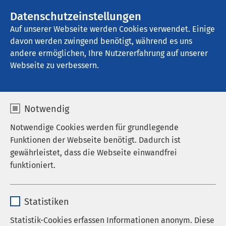
AMEOS Gruppe
Stellenangebote
Datenschutzeinstellungen
Auf unserer Webseite werden Cookies verwendet. Einige
davon werden zwingend benötigt, während es uns
AMEOS Seeklinikum Brunnen
andere ermöglichen, Ihre Nutzererfahrung auf unserer
Webseite zu verbessern.
Info-Broschüren
Notwendig
Notwendige Cookies werden für grundlegende
Funktionen der Webseite benötigt. Dadurch ist
Wir senden Ihnen die gewünschten Exemplare
gewährleistet, dass die Webseite einwandfrei
gerne kostenlos an die angegebene Adresse. Falls
funktioniert.
Sie eine grössere Anzahl Broschüren bestellen
möchten, bitten wir Sie, dies im Feld
Name
cookieconsent_status
«Bemerkungen» entsprechend zu vermerken.
Statistiken
Anbieter
sgalinski
Statistik-Cookies erfassen Informationen anonym. Diese
Übrigens: Falls Sie die Broschüren lieber digital