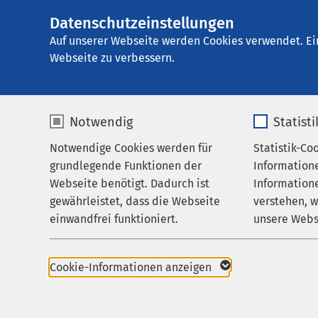
Datenschutzeinstellungen
AMEOS Seeklinik
AMEOS
Gruppe
Behandlungsfelder
T
Auf unserer Webseite werden Cookies verwendet. Ei
Webseite zu verbessern.
Notwendig
Statist
Einzel- u
Notwendige Cookies werden für
Statistik-Co
Behandlungsfelder
grundlegende Funktionen der
Information
Ihr Aufenthalt
Webseite benötigt. Dadurch ist
Informatione
Die Therapien finden i
gewährleistet, dass die Webseite
verstehen, 
Zuweisende
Gruppensitzungen sta
einwandfrei funktioniert.
unsere Webs
Über uns
psychischer und soma
beinhaltet die Behand
Name
cookieconsent_status
Name
Karriere
abgestimmte schul- u
Cookie-Informationen anzeigen
komplementärmedizin
Aktuelles
Anbieter
sgalinski
Anbieter
Massnahmen. Eine ges
genügend Ruhe, aber 