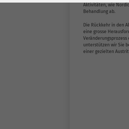
Laufzeit
278 Tage
Laufzeit
Aktivitäten, wie Nordi
Behandlung ab.
Cookie zum
Speichern der Cookie
Zweck
Die Rückkehr in den Al
Consent
eine grosse Herausfor
Einstellungen
Zweck
Veränderungsprozess 
unterstützen wir Sie b
einer gezielten Austri
be_typo_user /
Name
PHPSESSID
Anbieter
TYPO3
Laufzeit
1 Woche
Dieses Cookie ist ein
Standard-Session-
Cookie von TYPO3. Es
speichert im Falle