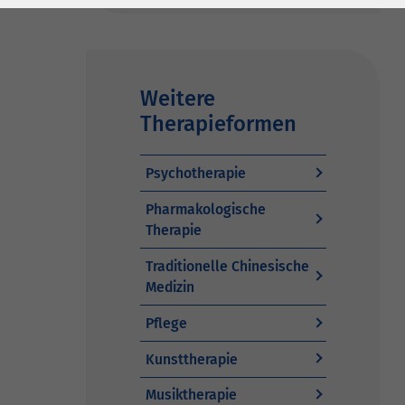
Weitere
Therapieformen
Psychotherapie
Pharmakologische
Therapie
Traditionelle Chinesische
Medizin
Pflege
Kunsttherapie
Musiktherapie