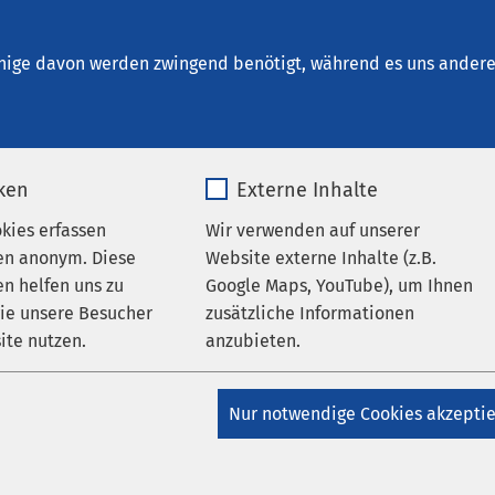
um Brunnen
herapien
nige davon werden zwingend benötigt, während es uns andere 
iken
Externe Inhalte
nd Gruppentherapie
okies erfassen
Wir verwenden auf unserer
en anonym. Diese
Website externe Inhalte (z.B.
n helfen uns zu
Google Maps, YouTube), um Ihnen
n Einzel- und
wie unsere Besucher
zusätzliche Informationen
tt. Neben
ite nutzen.
anzubieten.
tischer Regulierung
lung auf Sie
_pk_*.*
Name
Google Maps
nd
Nur notwendige Cookies akzepti
ische
Matomo
Anbieter
Google
unde Ernährung,
auch sportliche