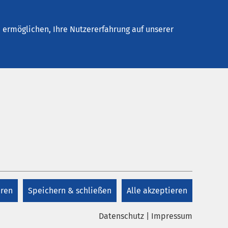
Stellenangebote
Kontakt
ermöglichen, Ihre Nutzererfahrung auf unserer
Kontakt
+41 41 825 48 48
eren
Speichern & schließen
Alle akzeptieren
Kontakt
Datenschutz
|
Impressum