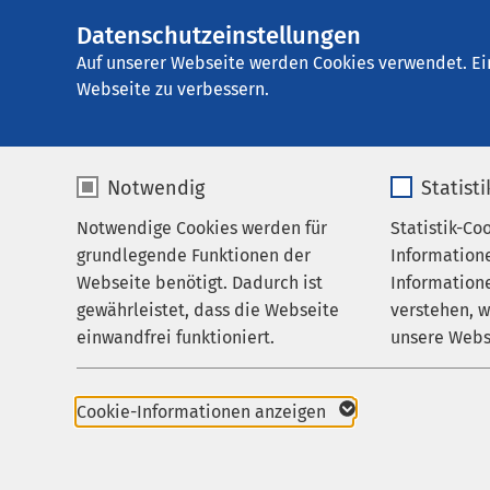
Datenschutzeinstellungen
AMEOS Seeklinik
AMEOS
Gruppe
Behandlungsfelder
T
Auf unserer Webseite werden Cookies verwendet. Ei
Webseite zu verbessern.
Notwendig
Statist
Traditione
Notwendige Cookies werden für
Statistik-Co
Behandlungsfelder
grundlegende Funktionen der
Information
Ihr Aufenthalt
Webseite benötigt. Dadurch ist
Informatione
Die Verbindung von we
gewährleistet, dass die Webseite
verstehen, 
Zuweisende
Traditioneller Chinesi
einwandfrei funktioniert.
unsere Webs
Über uns
eine wirksame und sin
der stationären Beha
Name
cookieconsent_status
Name
Karriere
Depressionen, Angst- 
Cookie-Informationen anzeigen
Sie bildet eine wichti
Aktuelles
Anbieter
sgalinski
Anbieter
Ergänzung zur Schulme