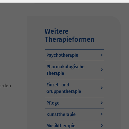
Weitere
Therapieformen
Psychotherapie
Pharmakologische
Therapie
Einzel- und
erden
Gruppentherapie
Pflege
Kunsttherapie
Musiktherapie