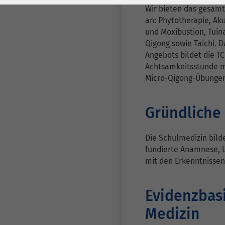
Laufzeit
278 Tage
Laufzeit
Wir bieten das gesam
an: Phytotherapie, Ak
Cookie zum
und Moxibustion, Tuin
Speichern der Cookie
Zweck
Qigong sowie Taichi. 
Consent
Angebots bildet die T
Einstellungen
Zweck
Achtsamkeitsstunde m
Micro-Qigong-Übunge
be_typo_user /
Name
PHPSESSID
Gründliche
Anbieter
TYPO3
Die Schulmedizin bild
fundierte Anamnese, 
Laufzeit
1 Woche
mit den Erkenntnissen
Dieses Cookie ist ein
Standard-Session-
Evidenzbasi
Cookie von TYPO3. Es
Medizin
speichert im Falle