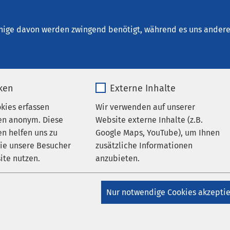
um Brunnen
herapien
nige davon werden zwingend benötigt, während es uns andere 
iken
Externe Inhalte
lle Chinesische Medizin
okies erfassen
Wir verwenden auf unserer
en anonym. Diese
Website externe Inhalte (z.B.
n helfen uns zu
Google Maps, YouTube), um Ihnen
stlicher Medizin und
wie unsere Besucher
zusätzliche Informationen
scher Medizin bietet
ite nutzen.
anzubieten.
nvolle Erweiterung in
ndlung von Burnout,
_pk_*.*
Name
Google Maps
und Schlafstörungen.
Nur notwendige Cookies akzepti
ge systematische
Matomo
Anbieter
Google
dizin.