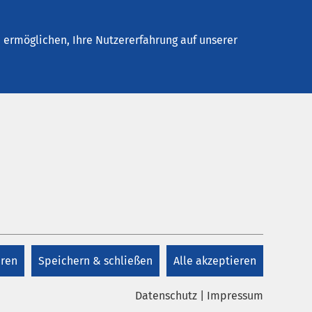
Stellenangebote
Kontakt
ermöglichen, Ihre Nutzererfahrung auf unserer
Kontakt
+41 41 825 48 48
eren
Speichern & schließen
Alle akzeptieren
Kontakt
Datenschutz
|
Impressum