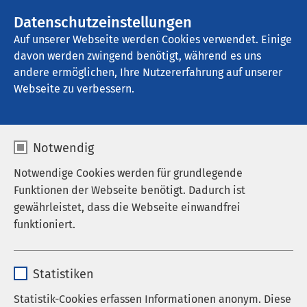
AMEOS Gruppe
Stellenangebote
Datenschutzeinstellungen
Auf unserer Webseite werden Cookies verwendet. Einige
davon werden zwingend benötigt, während es uns
AMEOS Pflege Winterlingen
andere ermöglichen, Ihre Nutzererfahrung auf unserer
Webseite zu verbessern.
Unterstützungsangebot
Notwendig
e
Notwendige Cookies werden für grundlegende
Funktionen der Webseite benötigt. Dadurch ist
gewährleistet, dass die Webseite einwandfrei
funktioniert.
Ein besonderer Ort
Name
cookieconsent_status
Das AMEOS Pflegehaus Kleebühl liegt 900 m ü.d.M.
Statistiken
auf der Schwäbischen Alb, am Ortsrand von
Anbieter
sgalinski
Statistik-Cookies erfassen Informationen anonym. Diese
Winterlingen. Die Lage des Hauses lässt einen