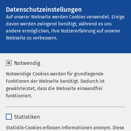
AMEOS Gruppe
Stellenangebote
Datenschutzeinstellungen
Auf unserer Webseite werden Cookies verwendet. Einige
davon werden zwingend benötigt, während es uns
AMEOS Pflege Winterlingen
andere ermöglichen, Ihre Nutzererfahrung auf unserer
Webseite zu verbessern.
Veranstaltungen
Notwendig
Notwendige Cookies werden für grundlegende
Funktionen der Webseite benötigt. Dadurch ist
Aktuell sind keine Veranstaltungen vorhanden.
gewährleistet, dass die Webseite einwandfrei
funktioniert.
Name
cookieconsent_status
Statistiken
Anbieter
sgalinski
Statistik-Cookies erfassen Informationen anonym. Diese