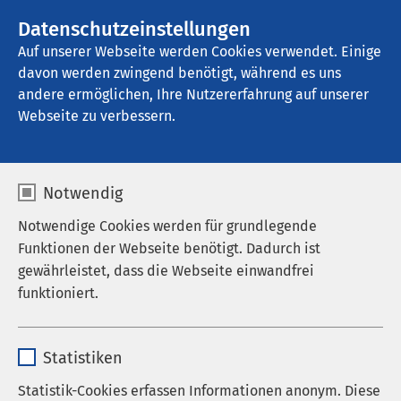
AMEOS Gruppe
Stellenangebote
Datenschutzeinstellungen
Auf unserer Webseite werden Cookies verwendet. Einige
davon werden zwingend benötigt, während es uns
AMEOS Pflege Winterlingen
andere ermöglichen, Ihre Nutzererfahrung auf unserer
Webseite zu verbessern.
Medizinproduktesicherh
Notwendig
eit
Notwendige Cookies werden für grundlegende
Funktionen der Webseite benötigt. Dadurch ist
gewährleistet, dass die Webseite einwandfrei
funktioniert.
Die Beauftragte für Medizinproduktesicherheit hat
folgende Aufgaben (vergleiche dazu § 6 Abs. 1 und 2
Name
cookieconsent_status
MPBetreibV in der Fassung vom 01.01.2017):
Statistiken
Anbieter
sgalinski
Statistik-Cookies erfassen Informationen anonym. Diese
Kontaktperson für Behörden, Hersteller und