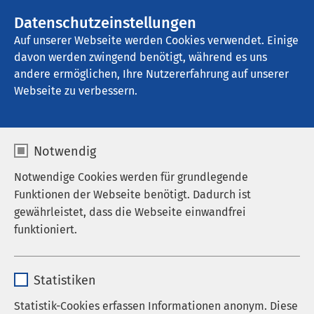
AMEOS Gruppe
Stellenangebote
Datenschutzeinstellungen
Auf unserer Webseite werden Cookies verwendet. Einige
davon werden zwingend benötigt, während es uns
AMEOS Pflege Winterlingen
andere ermöglichen, Ihre Nutzererfahrung auf unserer
Webseite zu verbessern.
Datenschutz
Notwendig
Notwendige Cookies werden für grundlegende
Funktionen der Webseite benötigt. Dadurch ist
gewährleistet, dass die Webseite einwandfrei
Hinweise zum Datenschutz
funktioniert.
der AMEOS Gruppe
Name
cookieconsent_status
Statistiken
Anbieter
sgalinski
1. Datenschutz
Statistik-Cookies erfassen Informationen anonym. Diese