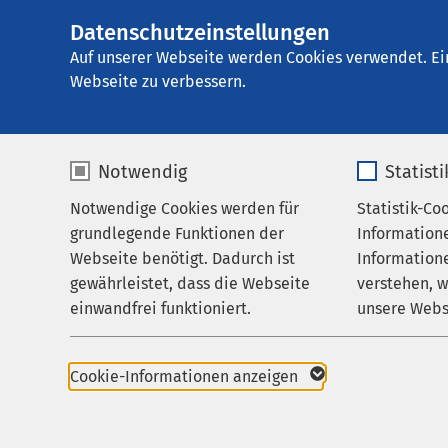
Datenschutzeinstellungen
AMEOS
AMEOS Klinikum 
Gruppe
Auf unserer Webseite werden Cookies verwendet. Ei
Webseite zu verbessern.
Notwendig
Statist
Psychologi
Notwendige Cookies werden für
Statistik-Co
Behandlungsfelder
grundlegende Funktionen der
Information
Ihr Aufenthalt
Webseite benötigt. Dadurch ist
Informatione
gewährleistet, dass die Webseite
verstehen, 
Zuweisende
einwandfrei funktioniert.
unsere Webs
Über uns
Name
cookieconsent_status
Name
Karriere
Cookie-Informationen anzeigen
Aktuelles
Anbieter
sgalinski
Anbieter