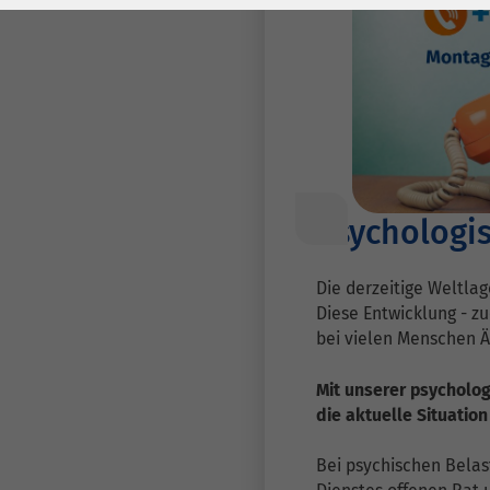
Laufzeit
278 Tage
Laufzeit
Cookie zum
Speichern der Cookie
Zweck
Consent
Einstellungen
Zweck
be_typo_user /
Name
Psychologi
PHPSESSID
Anbieter
TYPO3
Die derzeitige Weltla
Diese Entwicklung - zu
Laufzeit
1 Woche
bei vielen Menschen Ä
Dieses Cookie ist ein
Mit unserer psycholog
Standard-Session-
die aktuelle Situatio
Cookie von TYPO3. Es
speichert im Falle
Bei psychischen Bela