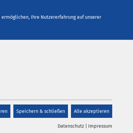
Stellenangebote
Kontakt
ermöglichen, Ihre Nutzererfahrung auf unserer
Kontakt
Zentrale
+49 541 313 0
eren
Speichern & schließen
Alle akzeptieren
Aufnahmemanagement
+49 541 313 313
Datenschutz
|
Impressum