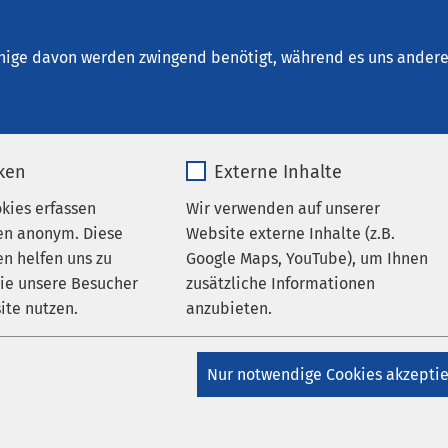
Osnabrück
nige davon werden zwingend benötigt, während es uns andere 
iken
Externe Inhalte
sche Hotline
okies erfassen
Wir verwenden auf unserer
en anonym. Diese
Website externe Inhalte (z.B.
n helfen uns zu
Google Maps, YouTube), um Ihnen
wie unsere Besucher
zusätzliche Informationen
ite nutzen.
anzubieten.
_pk_*.*
Name
Google Maps
Nur notwendige Cookies akzepti
Matomo
Anbieter
Google