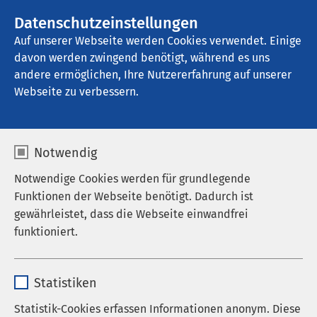
AMEOS Gruppe
Stellenangebote
Datenschutzeinstellungen
Auf unserer Webseite werden Cookies verwendet. Einige
davon werden zwingend benötigt, während es uns
AMEOS Klinikum Osnabrück
andere ermöglichen, Ihre Nutzererfahrung auf unserer
Webseite zu verbessern.
Alkoholabhängigkeit
Notwendig
Notwendige Cookies werden für grundlegende
Funktionen der Webseite benötigt. Dadurch ist
Eine Abhängigkeit von Alkohol entsteht nicht von
gewährleistet, dass die Webseite einwandfrei
heute auf morgen, sondern ergreift oft schleichend
funktioniert.
und über Jahre hinweg von den Betroffenen
Besitz. Dabei verläuft die Suchterkrankung bei
Name
cookieconsent_status
jedem Menschen anders. Oft wird eine
Statistiken
Abhängigkeit gar nicht als solche erkannt oder
Anbieter
sgalinski
Statistik-Cookies erfassen Informationen anonym. Diese
verleugnet. Die Ursachen sind dabei vielfältig.