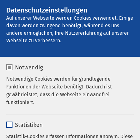
AMEOS Gruppe
Stellenangebote
Datenschutzeinstellungen
Auf unserer Webseite werden Cookies verwendet. Einige
davon werden zwingend benötigt, während es uns
AMEOS Klinikum Osnabrück
andere ermöglichen, Ihre Nutzererfahrung auf unserer
Webseite zu verbessern.
Austauschprojekt
Notwendig
Notwendige Cookies werden für grundlegende
Funktionen der Webseite benötigt. Dadurch ist
Grenzenlos lernen: Unser
gewährleistet, dass die Webseite einwandfrei
funktioniert.
Austauschprojekt mit
Kroatien
Name
cookieconsent_status
Statistiken
Anbieter
sgalinski
Ihr seid auf der Suche nach einer spannenden
Statistik-Cookies erfassen Informationen anonym. Diese