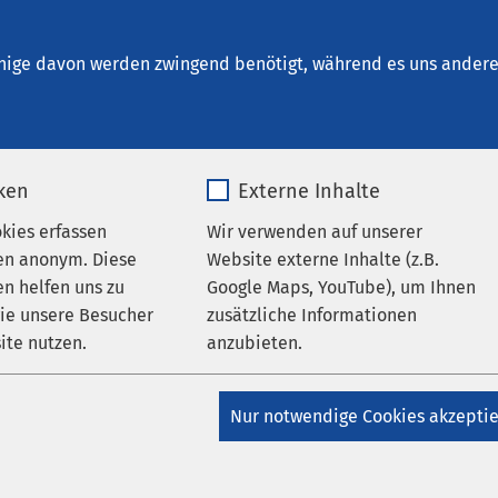
Osnabrück
ungen
nige davon werden zwingend benötigt, während es uns andere 
iken
Externe Inhalte
onzert auf dem Gertrudenber
okies erfassen
Wir verwenden auf unserer
en anonym. Diese
Website externe Inhalte (z.B.
00
n helfen uns zu
Google Maps, YouTube), um Ihnen
wie unsere Besucher
zusätzliche Informationen
ite nutzen.
anzubieten.
ereits 2016 mit einer
_pk_*.*
Name
Google Maps
llung hier, ist endlich
Nur notwendige Cookies akzepti
Matomo
Anbieter
Google
bhafte Freylekhs-Tänze,
he Melodien und