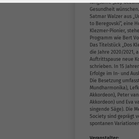
Laufzeit
278 Tage
Laufzeit
langsame „Zay Gezunt“
Gesundheit wünschen.
Cookie zum
Satmar Walzer aus „U
Speichern der Cookie
to Beregovski“, eine
Zweck
Klezmer-Pionier, ste
Consent
Programm wie Bert Vo
Einstellungen
Zweck
Das Titelstück „Dos Kl
die Jahre 2020/2021, a
be_typo_user /
Auftrittspause neue 
Name
PHPSESSID
schrieben. In 15 Jahre
Erfolge im In- und Au
Anbieter
TYPO3
Die Besetzung umfasst 
Mundharmonika), Lefk
Laufzeit
1 Woche
Akkordeon), Peter van
Akkordeon) und Eva van
Dieses Cookie ist ein
singende Säge). Die M
Standard-Session-
Society sind geprägt 
spontanen Variatione
Cookie von TYPO3. Es
speichert im Falle
Veranstalter: