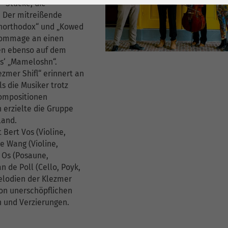
1 Jahr
Laufzeit
6 Monate
-Stücke, die
 Der mitreißende
Cookie von Matomo
Wird zum
northodox“ und „Kowed
für Website-
Entsperren von
 Hommage an einen
Zweck
hen ebenso auf dem
Analysen. Erzeugt
Google Maps-
s‘ „Mameloshn“.
statistische Daten
Inhalten verwendet.
ezmer Shifl“ erinnert an
darüber, wie der
ls die Musiker trotz
Besucher die
Name
YouTube
Kompositionen
Website nutzt.
n erzielte die Gruppe
Google Ireland
sland.
Limited, Gordon
Bert Vos (Violine,
e Wang (Violine,
Anbieter
House, Barrow
 Os (Posaune,
Street Dublin 4
 de Poll (Cello, Poyk,
Irland
elodien der Klezmer
von unerschöpflichen
Laufzeit
6 Monate
n und Verzierungen.
Wird verwendet, um