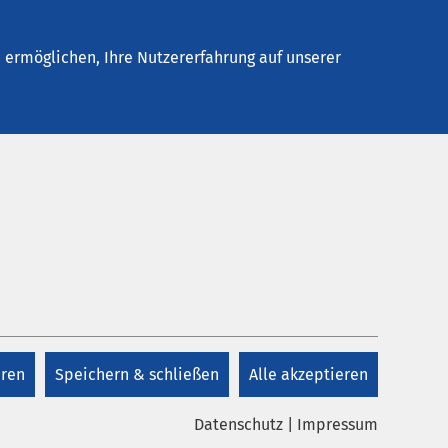
Stellenangebote
Kontakt
ermöglichen, Ihre Nutzererfahrung auf unserer
g
Kontakt
Zentrale
+49 541 313 0
eren
Speichern & schließen
Alle akzeptieren
Aufnahmemanagement
+49 541 313 313
Datenschutz
|
Impressum