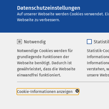
Datenschutzeinstellungen
AMEOS Klinikum 
AMEOS
Gruppe
Aktuelles
Veranstalt
Auf unserer Webseite werden Cookies verwendet. Ei
Webseite zu verbessern.
Notwendig
Statist
Sonntagsk
Notwendige Cookies werden für
Statistik-Co
Behandlungsfelder
grundlegende Funktionen der
Information
Ihr Aufenthalt
10.11.2024
|
17:
Webseite benötigt. Dadurch ist
Informatione
gewährleistet, dass die Webseite
verstehen, 
Zuweisende
einwandfrei funktioniert.
unsere Webs
Über uns
Die Klezmer Society, b
Name
cookieconsent_status
Name
beeindruckenden Vorste
Karriere
Cookie-Informationen anzeigen
zurück!
Aktuelles
Anbieter
sgalinski
Anbieter
Das Konzert bietet le
wunderschöne jiddisc