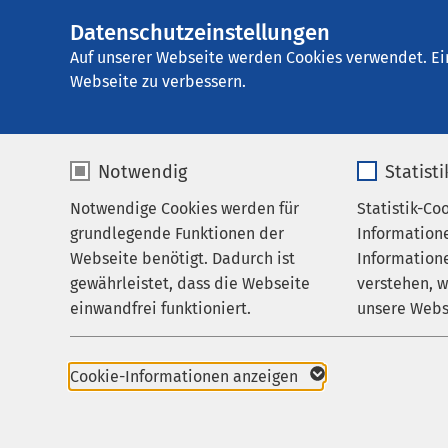
AMEOS Klinikum Lü
Datenschutzeinstellungen
AMEOS
Psychotherapie
Gruppe
Auf unserer Webseite werden Cookies verwendet. Ei
Über uns
Webseite zu verbessern.
Notwendig
Statist
Medizinpr
Notwendige Cookies werden für
Statistik-Co
Behandlungsfelder
grundlegende Funktionen der
Information
Ihr Aufenthalt
Webseite benötigt. Dadurch ist
Informatione
Gem. § 6 MPBetrV mus
gewährleistet, dass die Webseite
verstehen, 
Zuweisende
Beschäftigten ab dem 
einwandfrei funktioniert.
unsere Webs
Über uns
benennen und Kontakt
veröffentlichen“.
Name
cookieconsent_status
Name
Karriere
Cookie-Informationen anzeigen
Der Beauftragte für M
Aktuelles
Anbieter
sgalinski
Anbieter
Gesundheitseinrichtu