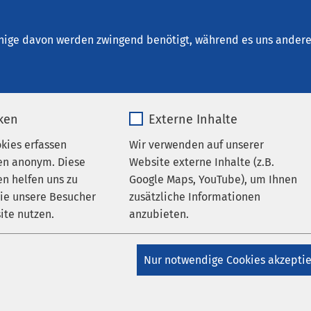
beck - Klinik für Psychiatrie und 
nige davon werden zwingend benötigt, während es uns andere 
iken
Externe Inhalte
oduktesicherheit
okies erfassen
Wir verwenden auf unserer
en anonym. Diese
Website externe Inhalte (z.B.
n helfen uns zu
Google Maps, YouTube), um Ihnen
s jede Gesundheitseinrichtung mit regelmäßig mehr als 20
wie unsere Besucher
zusätzliche Informationen
01.01.2017 einen Beauftragten für Medizinproduktesicherheit
ite nutzen.
anzubieten.
daten in Form einer Erreichbarkeit per E-Mail auf der Homepa
_pk_*.*
Name
Google Maps
Nur notwendige Cookies akzepti
edizinproduktesicherheit nimmt als zentrale Stelle in der
Matomo
Anbieter
Google
ng folgende Aufgaben für den Betreiber wahr: