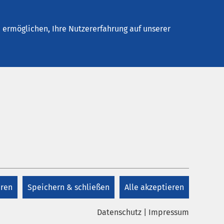
Stellenangebote
Kontakt
Termin buchen
ermöglichen, Ihre Nutzererfahrung auf unserer
Kontakt
+49 451 300 87 0
ge
eren
Speichern & schließen
Alle akzeptieren
Kontakt
Datenschutz
|
Impressum