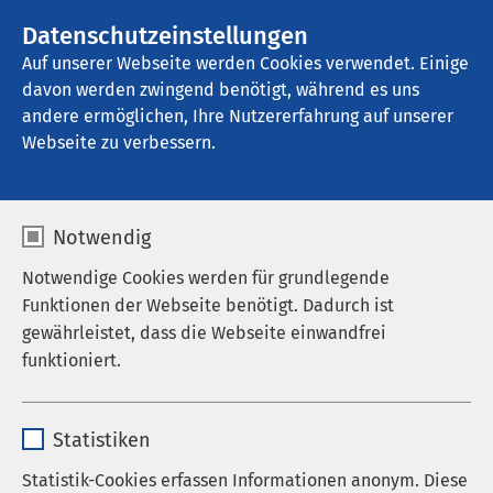
AMEOS Gruppe
Stellenangebote
Datenschutzeinstellungen
Auf unserer Webseite werden Cookies verwendet. Einige
davon werden zwingend benötigt, während es uns
AMEOS Klinikum Lübeck - Klinik für 
Psychiatrie und Psychotherapie
andere ermöglichen, Ihre Nutzererfahrung auf unserer
Webseite zu verbessern.
Lageplan
Notwendig
Notwendige Cookies werden für grundlegende
Funktionen der Webseite benötigt. Dadurch ist
gewährleistet, dass die Webseite einwandfrei
funktioniert.
Name
cookieconsent_status
Statistiken
Anbieter
sgalinski
Statistik-Cookies erfassen Informationen anonym. Diese