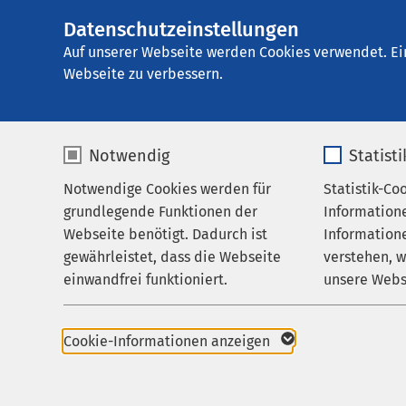
AMEOS Klinikum Lü
Datenschutzeinstellungen
AMEOS
Psychotherapie
Gruppe
Auf unserer Webseite werden Cookies verwendet. Ei
Karriere
Webseite zu verbessern.
Notwendig
Statist
Freiwillige
Notwendige Cookies werden für
Statistik-Co
Behandlungsfelder
grundlegende Funktionen der
Information
Ihr Aufenthalt
Webseite benötigt. Dadurch ist
Informatione
gewährleistet, dass die Webseite
verstehen, 
Zuweisende
Die AMEOS Einrichtung
einwandfrei funktioniert.
unsere Webs
ein Freiwilliges Sozia
Über uns
Name
cookieconsent_status
Name
Karriere
Über einen Zeitraum v
Cookie-Informationen anzeigen
Bereichen, in Einglie
Aktuelles
Anbieter
sgalinski
Anbieter
orientieren.