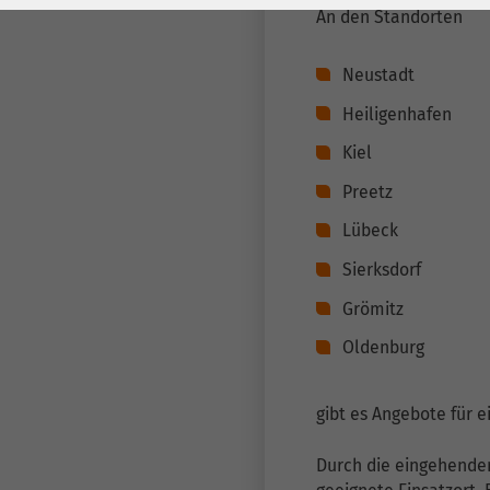
Laufzeit
278 Tage
Laufzeit
An den Standorten
Cookie zum
Neustadt
Speichern der Cookie
Zweck
Consent
Heiligenhafen
Einstellungen
Zweck
Kiel
Preetz
be_typo_user /
Name
Lübeck
PHPSESSID
Sierksdorf
Anbieter
TYPO3
Grömitz
Laufzeit
1 Woche
Oldenburg
Dieses Cookie ist ein
Standard-Session-
gibt es Angebote für ei
Cookie von TYPO3. Es
speichert im Falle
Durch die eingehenden