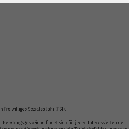
1 Jahr
Laufzeit
6 Monate
Cookie von Matomo
Wird zum
für Website-
Entsperren von
Zweck
Analysen. Erzeugt
Google Maps-
statistische Daten
Inhalten verwendet.
darüber, wie der
Besucher die
Name
YouTube
Website nutzt.
Google Ireland
Limited, Gordon
Anbieter
House, Barrow
Street Dublin 4
Irland
Laufzeit
6 Monate
n Freiwilliges Soziales Jahr (FSJ).
Wird verwendet, um
 Beratungsgespräche findet sich für jeden Interessierten der