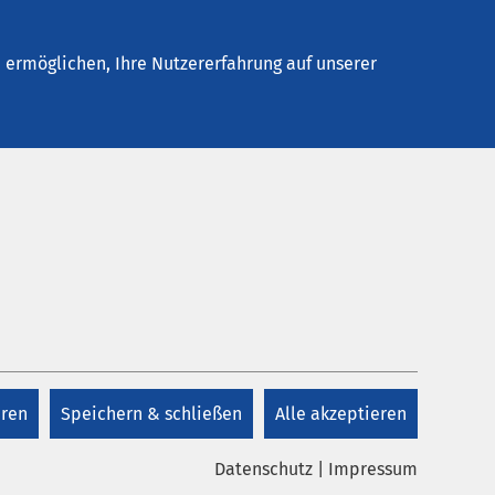
Stellenangebote
Kontakt
Termin buchen
ermöglichen, Ihre Nutzererfahrung auf unserer
Kontakt
keit,
+49 451 300 87 0
zu tun.
chen
eren
Speichern & schließen
Alle akzeptieren
Kontakt
h
Datenschutz
|
Impressum