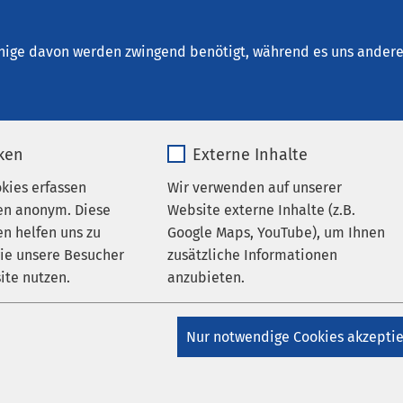
beck - Klinik für Psychiatrie und 
nige davon werden zwingend benötigt, während es uns andere 
iken
Externe Inhalte
s Soziales Jahr
okies erfassen
Wir verwenden auf unserer
en anonym. Diese
Website externe Inhalte (z.B.
n helfen uns zu
Google Maps, YouTube), um Ihnen
wie unsere Besucher
zusätzliche Informationen
en in Holstein bieten jungen Menschen bis 27 Jahre die Möglich
ite nutzen.
anzubieten.
les Jahr zu absolvieren und etwas für sich und andere Menschen 
_pk_*.*
Name
Google Maps
on 12 Monaten können sich die FSJlerinnen und FSJler in klinis
Nur notwendige Cookies akzepti
derungs- oder Fachpflegeeinrichtungen engagieren und beruflic
Matomo
Anbieter
Google