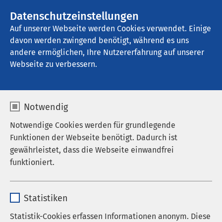
AMEOS Gruppe
Stellenangebote
Datenschutzeinstellungen
Auf unserer Webseite werden Cookies verwendet. Einige
davon werden zwingend benötigt, während es uns
AMEOS Klinikum Lübeck - Klinik für 
Psychiatrie und Psychotherapie
andere ermöglichen, Ihre Nutzererfahrung auf unserer
Webseite zu verbessern.
Karriere
Notwendig
Notwendige Cookies werden für grundlegende
Funktionen der Webseite benötigt. Dadurch ist
gewährleistet, dass die Webseite einwandfrei
AMEOS als Arbeitgeber
funktioniert.
Stellenangebote
Name
cookieconsent_status
Statistiken
Karriereportal der AMEOS Gruppe
Anbieter
sgalinski
Statistik-Cookies erfassen Informationen anonym. Diese
Praktisches Jahr