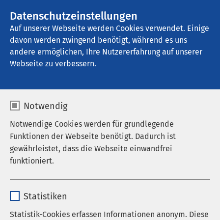
AMEOS Gruppe
Stellenangebote
Datenschutzeinstellungen
Auf unserer Webseite werden Cookies verwendet. Einige
davon werden zwingend benötigt, während es uns
AMEOS Klinikum Lübeck - Klinik für 
Psychiatrie und Psychotherapie
andere ermöglichen, Ihre Nutzererfahrung auf unserer
Webseite zu verbessern.
Anfahrt
Notwendig
Notwendige Cookies werden für grundlegende
Funktionen der Webseite benötigt. Dadurch ist
gewährleistet, dass die Webseite einwandfrei
AMEOS Klinikum Lübeck -
funktioniert.
Klinik für Psychiatrie und
Name
cookieconsent_status
Psychotherapie
Statistiken
So finden Sie uns
Anbieter
sgalinski
Statistik-Cookies erfassen Informationen anonym. Diese