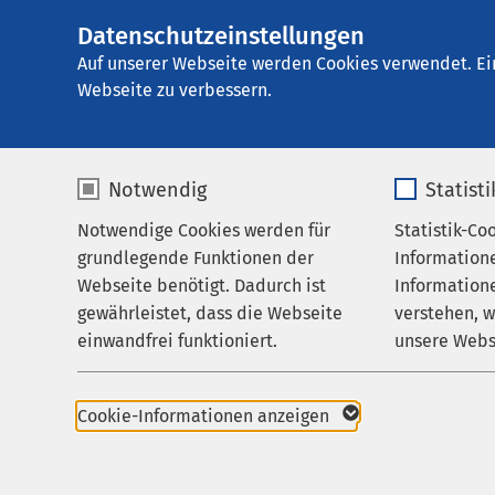
Datenschutzeinstellungen
AMEOS Klinikum H
AMEOS
Gruppe
Karriere
Auf unserer Webseite werden Cookies verwendet. Ei
Webseite zu verbessern.
Notwendig
Statist
Praktische
Notwendige Cookies werden für
Statistik-Co
Leistungen
grundlegende Funktionen der
Information
Ihr Aufenthalt
Webseite benötigt. Dadurch ist
Informatione
Liebe Medizinstudier
gewährleistet, dass die Webseite
verstehen, 
Zuweisende
einwandfrei funktioniert.
unsere Webs
Über uns
wir freuen uns, Sie a
können. Als Lehrkrank
Name
cookieconsent_status
Name
Karriere
unserer Hauptaugenmer
Cookie-Informationen anzeigen
allem im Rahmen der 
Aktuelles
Anbieter
sgalinski
Anbieter
jederzeit möglich. Bit
Ansprechpartner.