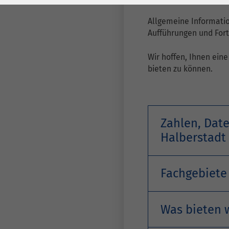
Laufzeit
278 Tage
Laufzeit
Allgemeine Informati
Cookie zum
Aufführungen und For
Speichern der Cookie
Zweck
Consent
Wir hoffen, Ihnen ein
Einstellungen
Zweck
bieten zu können.
be_typo_user /
Name
PHPSESSID
Zahlen, Dat
Anbieter
TYPO3
Halberstadt
Laufzeit
1 Woche
Fachgebiete
Dieses Cookie ist ein
Standard-Session-
Cookie von TYPO3. Es
Was bieten 
speichert im Falle