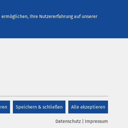
Stellenangebote
Kontakt
Termin buchen
ermöglichen, Ihre Nutzererfahrung auf unserer
Kontakt
Personalmanagement
zu
es
 vor
eren
Speichern & schließen
Alle akzeptieren
+49 3941 64-4433
Datenschutz
|
Impressum
E-Mail schreiben