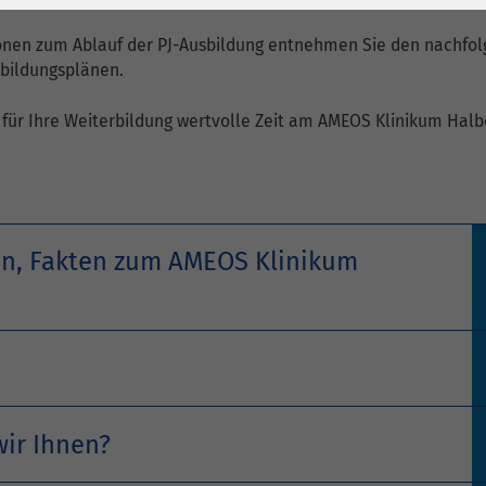
1 Jahr
Laufzeit
6 Monate
onen zum Ablauf der PJ-Ausbildung entnehmen Sie den nachfo
Cookie von Matomo
Wird zum
tbildungsplänen.
für Website-
Entsperren von
Zweck
Analysen. Erzeugt
Google Maps-
e für Ihre Weiterbildung wertvolle Zeit am AMEOS Klinikum Halb
statistische Daten
Inhalten verwendet.
darüber, wie der
Besucher die
Name
YouTube
Website nutzt.
Google Ireland
en, Fakten zum AMEOS Klinikum
Limited, Gordon
Anbieter
House, Barrow
Street Dublin 4
Irland
Laufzeit
6 Monate
wir Ihnen?
Wird verwendet, um