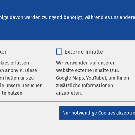
alberstadt
nige davon werden zwingend benötigt, während es uns andere 
iken
Externe Inhalte
s Jahr & Famulatur
okies erfassen
Wir verwenden auf unserer
en anonym. Diese
Website externe Inhalte (z.B.
n helfen uns zu
Google Maps, YouTube), um Ihnen
ende,
wie unsere Besucher
zusätzliche Informationen
ite nutzen.
anzubieten.
uf der Internetseite des AMEOS Klinikums Halberstadt begrüßen 
enhaus der Otto-von-Guericke-Universität Magdeburg liegt ein
_pk_*.*
Name
Google Maps
ke auf der klinischen Ausbildung von Studenten. Dies erfolgt
Nur notwendige Cookies akzepti
PJ-Ausbildung. Aber auch Famulaturen sind in unserem Haus
Matomo
Anbieter
Google
te kontaktieren Sie auch kurzfristig die angegebenen