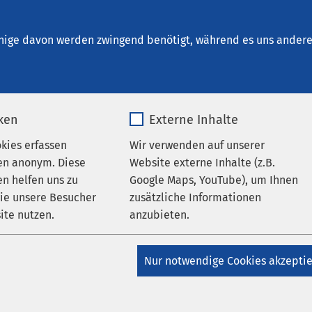
alberstadt
en
nige davon werden zwingend benötigt, während es uns andere 
iken
Externe Inhalte
okies erfassen
Wir verwenden auf unserer
en anonym. Diese
Website externe Inhalte (z.B.
n helfen uns zu
Google Maps, YouTube), um Ihnen
wie unsere Besucher
zusätzliche Informationen
ite nutzen.
anzubieten.
_pk_*.*
Name
Google Maps
ungen
Nur notwendige Cookies akzepti
Matomo
Anbieter
Google
AMEOS Klinikum Halberstadt
AMEOS Poliklinikum
t