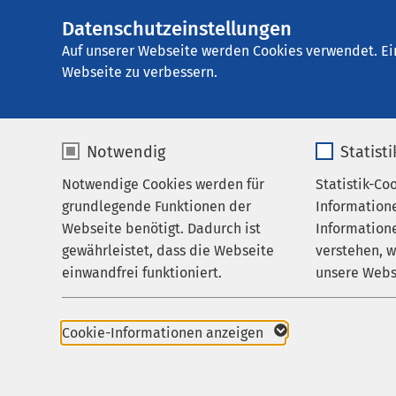
Datenschutzeinstellungen
AMEOS Klinikum H
AMEOS
Gruppe
Aktuelles
Nachricht
Auf unserer Webseite werden Cookies verwendet. Ei
Webseite zu verbessern.
Notwendig
Statist
Notwendige Cookies werden für
Statistik-Co
Leistungen
grundlegende Funktionen der
Information
Ihr Aufenthalt
Webseite benötigt. Dadurch ist
Informatione
gewährleistet, dass die Webseite
verstehen, 
Zuweisende
einwandfrei funktioniert.
unsere Webs
Über uns
Name
cookieconsent_status
Name
Karriere
Pressemitteil
Cookie-Informationen anzeigen
Aktuelles
Anbieter
sgalinski
Anbieter
28.04.2026
Halberstad