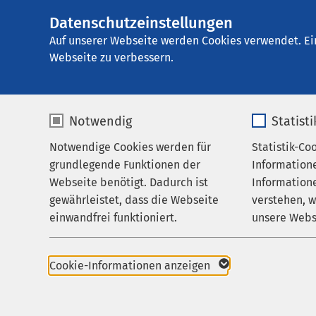
Datenschutzeinstellungen
AMEOS Klinikum H
AMEOS
Gruppe
Aktuelles
Nachricht
Auf unserer Webseite werden Cookies verwendet. Ei
Webseite zu verbessern.
Notwendig
Statist
Notwendige Cookies werden für
Statistik-Co
Leistungen
grundlegende Funktionen der
Information
Ihr Aufenthalt
Webseite benötigt. Dadurch ist
Informatione
gewährleistet, dass die Webseite
verstehen, 
Zuweisende
einwandfrei funktioniert.
unsere Webs
Pressemitteil
Über uns
24.04.2026
Name
cookieconsent_status
Name
Karriere
Cookie-Informationen anzeigen
Halberstad
Einbl
Aktuelles
Anbieter
sgalinski
Anbieter
beim 