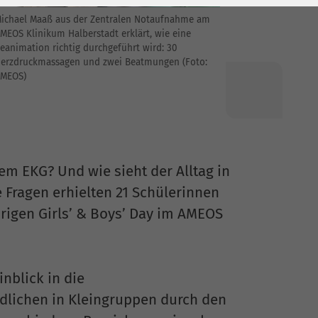
ichael Maaß aus der Zentralen Notaufnahme am
MEOS Klinikum Halberstadt erklärt, wie eine
eanimation richtig durchgeführt wird: 30
erzdruckmassagen und zwei Beatmungen (Foto:
MEOS)
nem EKG? Und wie sieht der Alltag in
e Fragen erhielten 21 Schülerinnen
rigen Girls’ & Boys’ Day im AMEOS
blick in die
dlichen in Kleingruppen durch den