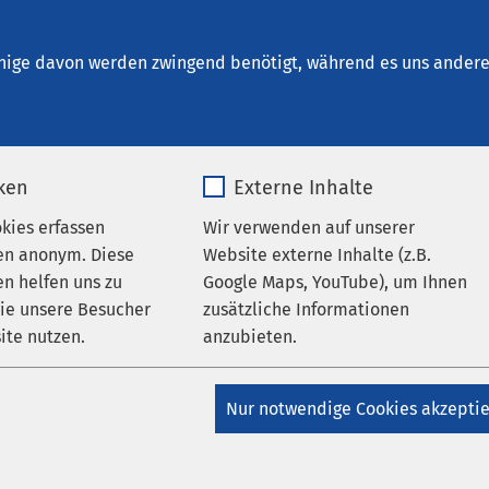
alberstadt
en
nige davon werden zwingend benötigt, während es uns andere 
iken
Externe Inhalte
okies erfassen
Wir verwenden auf unserer
en anonym. Diese
Website externe Inhalte (z.B.
n helfen uns zu
Google Maps, YouTube), um Ihnen
wie unsere Besucher
zusätzliche Informationen
ite nutzen.
anzubieten.
ungen
AMEOS Klinikum Halberstadt
AMEOS Poliklinikum
_pk_*.*
Name
Google Maps
Nur notwendige Cookies akzepti
t
icke in den Klinikalltag
Matomo
Anbieter
Google
Girls’ & Boys’ Day 2026