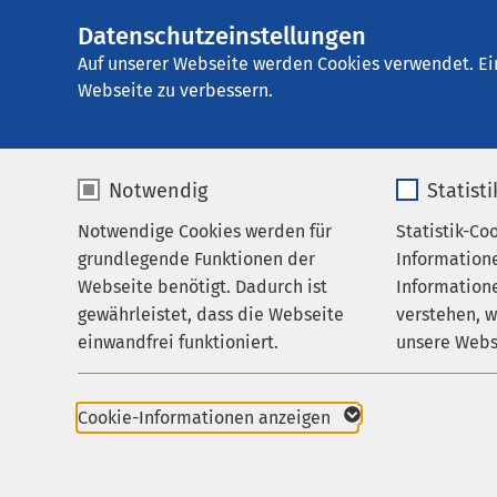
Datenschutzeinstellungen
AMEOS
AMEOS Klinikum 
Gruppe
Auf unserer Webseite werden Cookies verwendet. Ei
Webseite zu verbessern.
Notwendig
Statist
Kontakt
Notwendige Cookies werden für
Statistik-Co
Behandlungsfelder
grundlegende Funktionen der
Information
Ihr Aufenthalt
Webseite benötigt. Dadurch ist
Informatione
Anmeldung ode
gewährleistet, dass die Webseite
verstehen, 
Zuweisende
einwandfrei funktioniert.
unsere Webs
Über uns
Bitte beachten: Das K
Adresse gesendet. Wen
Name
cookieconsent_status
Name
Karriere
möchten oder Fragen z
Cookie-Informationen anzeigen
separates Anmeldefor
Aktuelles
Anbieter
sgalinski
Anbieter