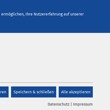
Stellenangebote
Kontakt
ermöglichen, Ihre Nutzererfahrung auf unserer
Kontakt
+49 421 4289 0
n
eren
Speichern & schließen
Alle akzeptieren
unser
Kontakt
Datenschutz
|
Impressum