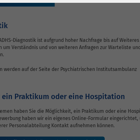
r für einen Aufenthalt
1 Jahr
Laufzeit
6 Monate
Cookie von Matomo
Wird zum
für Website-
Entsperren von
tik
Zweck
Analysen. Erzeugt
Google Maps-
statistische Daten
Inhalten verwendet.
 ADHS-Diagnostik ist aufgrund hoher Nachfrage bis auf Weiteres
darüber, wie der
en um Verständnis und von weiteren Anfragen zur Warteliste un
n.
Besucher die
Name
YouTube
Website nutzt.
n werden auf der Seite der Psychiatrischen Institutsambulanz
Google Ireland
Limited, Gordon
Anbieter
House, Barrow
 ein Praktikum oder eine Hospitation
Street Dublin 4
Irland
men haben Sie die Möglichkeit, ein Praktikum oder eine Hospi
ewerbung haben wir ein eigenes Online-Formular eingerichtet,
Laufzeit
6 Monate
serer Personalabteilung Kontakt aufnehmen können.
Wird verwendet, um