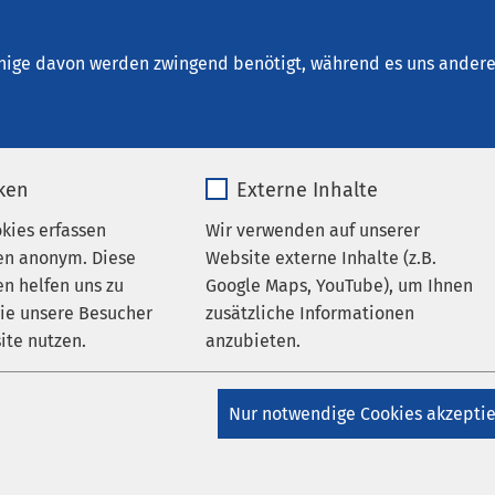
Bremen
nige davon werden zwingend benötigt, während es uns andere 
iken
Externe Inhalte
okies erfassen
Wir verwenden auf unserer
en anonym. Diese
Website externe Inhalte (z.B.
n helfen uns zu
Google Maps, YouTube), um Ihnen
r Fragen zum Aufenthalt
wie unsere Besucher
zusätzliche Informationen
ite nutzen.
anzubieten.
ontaktformular unten auf dieser Seite wird an eine allgemeine
n Sie sich für einen Aufenthalt in unserem Klinikum anmelde
_pk_*.*
Name
Google Maps
Nur notwendige Cookies akzepti
u Voraussetzungen für die Aufnahme haben, nutzen Sie bitte 
mular.
Matomo
Anbieter
Google