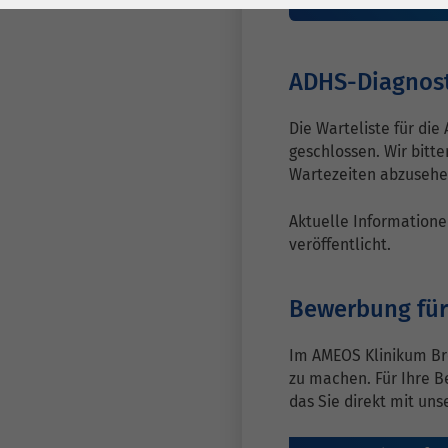
Zum Anmeldeformula
Laufzeit
278 Tage
Laufzeit
Cookie zum
Speichern der Cookie
ADHS-Diagnos
Zweck
Consent
Einstellungen
Zweck
Die Warteliste für die
geschlossen. Wir bitt
Wartezeiten abzusehe
be_typo_user /
Name
PHPSESSID
Aktuelle Informatione
veröffentlicht.
Anbieter
TYPO3
Laufzeit
1 Woche
Bewerbung für
Dieses Cookie ist ein
Im AMEOS Klinikum Bre
Standard-Session-
zu machen. Für Ihre B
Cookie von TYPO3. Es
das Sie direkt mit un
speichert im Falle