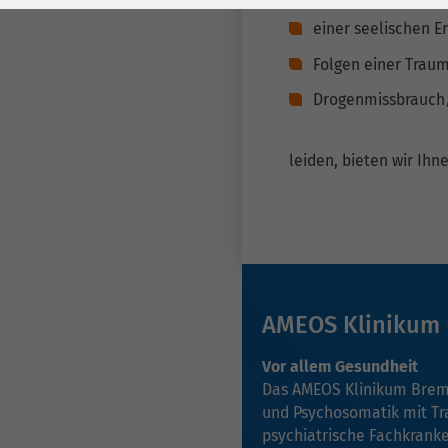
Laufzeit
278 Tage
Laufzeit
einer seelischen 
Cookie zum
Folgen einer Traum
Speichern der Cookie
Zweck
Consent
Drogenmissbrauch/
Einstellungen
Zweck
leiden, bieten wir Ihn
be_typo_user /
Name
PHPSESSID
Anbieter
TYPO3
Laufzeit
1 Woche
AMEOS Klinikum
Dieses Cookie ist ein
Vor allem Gesundheit
Standard-Session-
Das AMEOS Klinikum Breme
Cookie von TYPO3. Es
und Psychosomatik mit Trad
speichert im Falle
psychiatrische Fachkranke