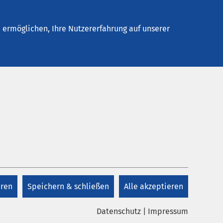
Stellenangebote
Kontakt
ermöglichen, Ihre Nutzererfahrung auf unserer
Kontakt
+49 421 4289 0
eren
Speichern & schließen
Alle akzeptieren
Kontakt
Datenschutz
|
Impressum