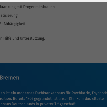
1 Jahr
Laufzeit
6 Monate
Erkrankung mit Drogenmissbrauch
Cookie von Matomo
Wird zum
atisierung
für Website-
Entsperren von
Zweck
Analysen. Erzeugt
Google Maps-
 -Abhängigkeit
statistische Daten
Inhalten verwendet.
darüber, wie der
en Hilfe und Unterstützung.
Besucher die
Name
YouTube
Website nutzt.
Google Ireland
Limited, Gordon
Anbieter
House, Barrow
Street Dublin 4
 Bremen
Irland
Laufzeit
6 Monate
n ist ein modernes Fachkrankenhaus für Psychiatrie, Psychot
ition. Bereits 1764 gegründet, ist unser Klinikum das älteste
Wird verwendet, um
nhaus Deutschlands in privater Trägerschaft.