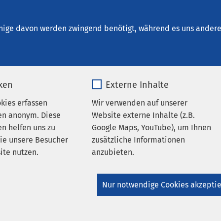
Bremen
nige davon werden zwingend benötigt, während es uns andere 
iken
Externe Inhalte
gsfelder
okies erfassen
Wir verwenden auf unserer
en anonym. Diese
Website externe Inhalte (z.B.
n helfen uns zu
Google Maps, YouTube), um Ihnen
wie unsere Besucher
zusätzliche Informationen
ite nutzen.
anzubieten.
ion
_pk_*.*
Name
Google Maps
n der zweiten Lebenshälfte
Nur notwendige Cookies akzepti
 Borderline-Störung
Matomo
Anbieter
Google
rungen