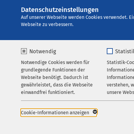
Datenschutzeinstellungen
AMEOS Klinikum 
AMEOS
Gruppe
Behandlungsfelder
Auf unserer Webseite werden Cookies verwendet. Ei
Webseite zu verbessern.
Notwendig
Statist
Behandlun
Notwendige Cookies werden für
Statistik-Co
Behandlungsfelder
grundlegende Funktionen der
Information
Ihr Aufenthalt
Webseite benötigt. Dadurch ist
Informatione
Wenn Sie unter
gewährleistet, dass die Webseite
verstehen, 
Zuweisende
einwandfrei funktioniert.
unsere Webs
Über uns
Angst und Depress
Name
cookieconsent_status
Name
Karriere
einer Depression i
Cookie-Informationen anzeigen
Aktuelles
Beschwerden einer
Anbieter
sgalinski
Anbieter
psychotischen Stö