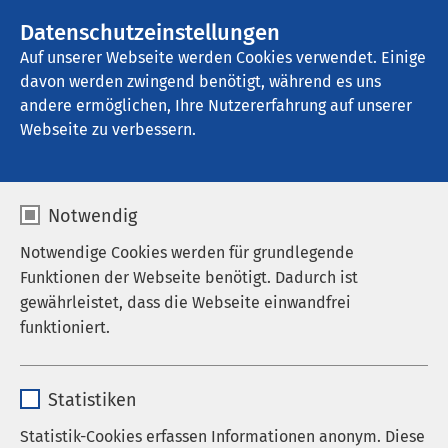
AMEOS Gruppe
Stellenangebote
Datenschutzeinstellungen
Auf unserer Webseite werden Cookies verwendet. Einige
davon werden zwingend benötigt, während es uns
AMEOS Klinikum Bremen
andere ermöglichen, Ihre Nutzererfahrung auf unserer
Webseite zu verbessern.
Psychiatrische
Notwendig
Institutsambulanz
Notwendige Cookies werden für grundlegende
Funktionen der Webseite benötigt. Dadurch ist
gewährleistet, dass die Webseite einwandfrei
funktioniert.
Anmeldung für ADHS-
Diagnostiktermine
Name
cookieconsent_status
Statistiken
Eine Weiterbehandlung von ADHS oder
Anbieter
sgalinski
medikamentöser Einstellung bieten wir nicht an.
Statistik-Cookies erfassen Informationen anonym. Diese