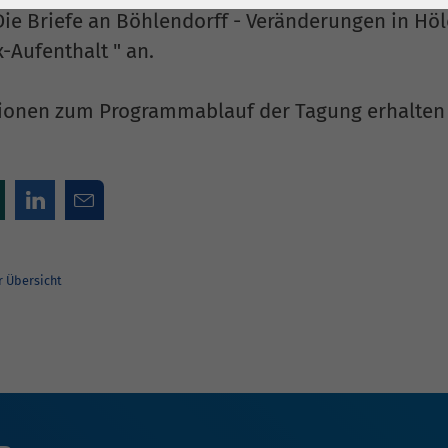
1 Jahr
Laufzeit
6 Monate
ie Briefe an Böhlendorff - Veränderungen in Hö
-Aufenthalt " an.
Cookie von Matomo
Wird zum
für Website-
Entsperren von
Zweck
Analysen. Erzeugt
Google Maps-
ionen zum Programmablauf der Tagung erhalten
statistische Daten
Inhalten verwendet.
darüber, wie der
Besucher die
Name
YouTube
Website nutzt.
Google Ireland
Limited, Gordon
Anbieter
House, Barrow
r Übersicht
Street Dublin 4
Irland
Laufzeit
6 Monate
Wird verwendet, um