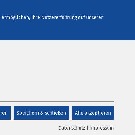
Stellenangebote
Kontakt
ermöglichen, Ihre Nutzererfahrung auf unserer
eren
Speichern & schließen
Alle akzeptieren
ztlicher Direktor am AMEOS Klinikum
Datenschutz
|
Impressum
esellschaft eine Arbeitsgruppe zum