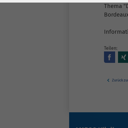
Laufzeit
278 Tage
Laufzeit
Thema "D
Bordeaux
Cookie zum
Speichern der Cookie
Zweck
Consent
Informat
Einstellungen
Zweck
Teilen:
be_typo_user /
Name
PHPSESSID
Anbieter
TYPO3
Zurück zu
Laufzeit
1 Woche
Dieses Cookie ist ein
Standard-Session-
Cookie von TYPO3. Es
speichert im Falle