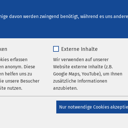
Bremen
en
nige davon werden zwingend benötigt, während es uns andere 
iken
Externe Inhalte
AMEOS Klinikum Bremen
 Uwe Gonther auf der
okies erfassen
Wir verwenden auf unserer
en anonym. Diese
Website externe Inhalte (z.B.
stagung der Hölderlin-
n helfen uns zu
Google Maps, YouTube), um Ihnen
wie unsere Besucher
zusätzliche Informationen
lschaft in Tübingen
ite nutzen.
anzubieten.
_pk_*.*
Name
Google Maps
Nur notwendige Cookies akzepti
Matomo
Anbieter
Google
g, den 25. Mai 2018 leitet Prof. Uwe Gonther, Är
es Bremen, auf der Jahrestagung der Hölderlin-G