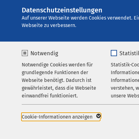
Datenschutzeinstellungen
AMEOS Klinikum 
AMEOS
Gruppe
Aktuelles
Nachricht
Auf unserer Webseite werden Cookies verwendet. Ei
Webseite zu verbessern.
Notwendig
Statist
22.05.2018
Prof.
Notwendige Cookies werden für
Statistik-Co
Behandlungsfelder
grundlegende Funktionen der
Information
Jahre
Ihr Aufenthalt
Webseite benötigt. Dadurch ist
Informatione
gewährleistet, dass die Webseite
verstehen, 
Gesel
Zuweisende
einwandfrei funktioniert.
unsere Webs
Über uns
Name
cookieconsent_status
Name
Karriere
Cookie-Informationen anzeigen
Aktuelles
Anbieter
sgalinski
Anbieter
Am Freita
Dr. Hein