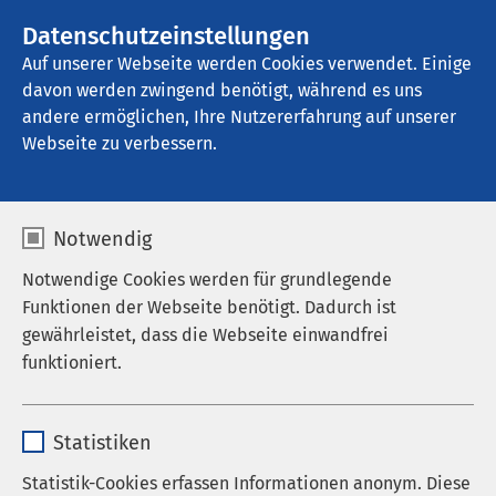
AMEOS Gruppe
Stellenangebote
Datenschutzeinstellungen
Auf unserer Webseite werden Cookies verwendet. Einige
davon werden zwingend benötigt, während es uns
AMEOS Klinikum Bremen
andere ermöglichen, Ihre Nutzererfahrung auf unserer
Webseite zu verbessern.
Notwendig
Notwendige Cookies werden für grundlegende
16.05.2017
AMEOS Klinikum Bremen
Funktionen der Webseite benötigt. Dadurch ist
"Die Sprache der Sterne"
gewährleistet, dass die Webseite einwandfrei
funktioniert.
Lesung und Gespräch am 07. Juni 2017 um
Name
cookieconsent_status
Statistiken
20.00 Uhr
Anbieter
sgalinski
Statistik-Cookies erfassen Informationen anonym. Diese