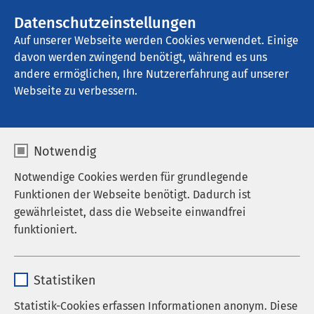
AMEOS Gruppe
Stellenangebote
Datenschutzeinstellungen
Auf unserer Webseite werden Cookies verwendet. Einige
davon werden zwingend benötigt, während es uns
AMEOS Klinikum Bad Salzuflen
andere ermöglichen, Ihre Nutzererfahrung auf unserer
Webseite zu verbessern.
Kontakt
Notwendig
Notwendige Cookies werden für grundlegende
Funktionen der Webseite benötigt. Dadurch ist
gewährleistet, dass die Webseite einwandfrei
Anrede
funktioniert.
Vorname
*
Name
cookieconsent_status
Statistiken
Anbieter
sgalinski
Statistik-Cookies erfassen Informationen anonym. Diese
Nachname
*