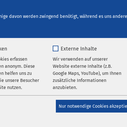
ad Salzuflen
nige davon werden zwingend benötigt, während es uns andere 
iken
Externe Inhalte
 Umgebung
okies erfassen
Wir verwenden auf unserer
en anonym. Diese
Website externe Inhalte (z.B.
n helfen uns zu
Google Maps, YouTube), um Ihnen
en - der
wie unsere Besucher
zusätzliche Informationen
ite nutzen.
anzubieten.
ds
_pk_*.*
Name
Google Maps
Nur notwendige Cookies akzepti
Matomo
Anbieter
Google
s Kulturzentrum für die
Kurstadt,