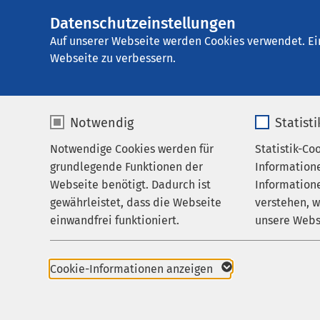
Datenschutzeinstellungen
AMEOS Klinikum B
AMEOS
Gruppe
Ihr Aufenthalt
Auf unserer Webseite werden Cookies verwendet. Ei
Webseite zu verbessern.
Notwendig
Statist
Lage und
Notwendige Cookies werden für
Statistik-Co
Behandlungsfelder
grundlegende Funktionen der
Information
Ihr Aufenthalt
Webseite benötigt. Dadurch ist
Informatione
Bad Salzufl
gewährleistet, dass die Webseite
verstehen, 
Zuweisende
einwandfrei funktioniert.
unsere Webs
Heilgarten
Über uns
Deutschlan
Name
cookieconsent_status
Name
Karriere
Cookie-Informationen anzeigen
Aktuelles
Anbieter
sgalinski
Anbieter
Bad Salzuflen steht al
Region und verbindet 