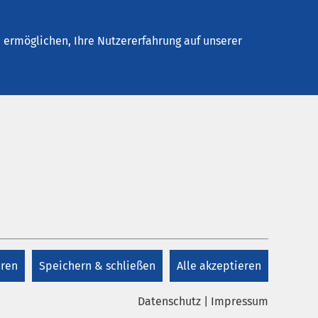
Stellenangebote
Kontakt
Termin buchen
ermöglichen, Ihre Nutzererfahrung auf unserer
Kontakt
+49 5222 1880
eren
Speichern & schließen
Alle akzeptieren
Kontakt
Datenschutz
|
Impressum