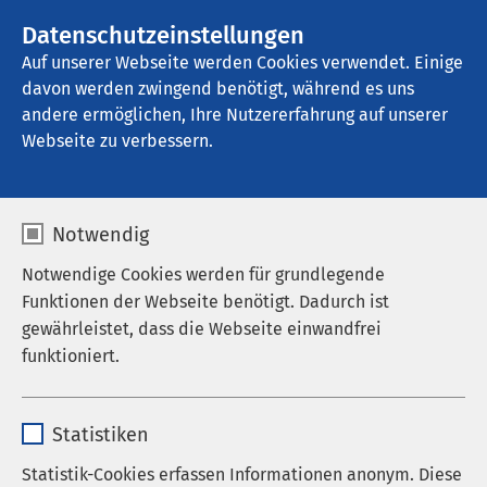
AMEOS Gruppe
Stellenangebote
Datenschutzeinstellungen
Auf unserer Webseite werden Cookies verwendet. Einige
davon werden zwingend benötigt, während es uns
AMEOS Klinikum Bad Salzuflen
andere ermöglichen, Ihre Nutzererfahrung auf unserer
Webseite zu verbessern.
Medizinstudium ohne NC
Notwendig
Notwendige Cookies werden für grundlegende
Funktionen der Webseite benötigt. Dadurch ist
Studium der
gewährleistet, dass die Webseite einwandfrei
funktioniert.
Humanmedizin
Deutschsprachiger Studiengang in
Name
cookieconsent_status
Kroatien
Statistiken
Anbieter
sgalinski
Statistik-Cookies erfassen Informationen anonym. Diese