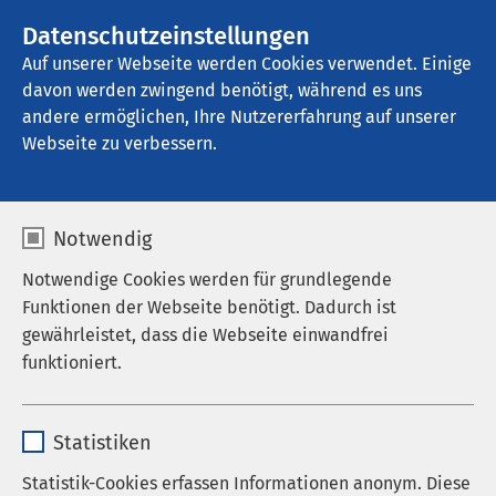
AMEOS Gruppe
Stellenangebote
Datenschutzeinstellungen
Auf unserer Webseite werden Cookies verwendet. Einige
davon werden zwingend benötigt, während es uns
AMEOS Klinikum Bad Salzuflen
andere ermöglichen, Ihre Nutzererfahrung auf unserer
Webseite zu verbessern.
Suchterkrankungen
Notwendig
Notwendige Cookies werden für grundlegende
Funktionen der Webseite benötigt. Dadurch ist
Eine Sucht ist die psychische oder physische
gewährleistet, dass die Webseite einwandfrei
Abhängigkeit von einer Substanz oder einem
funktioniert.
Verhalten. Sie entsteht, weil das Suchtmittel oder
die Verhaltensweise auf das Belohnungszentrum im
Name
cookieconsent_status
Gehirn wirkt und dort positive Gefühle auslöst. Laut
Statistiken
Sucht-Definition ist eine Sucht eine Krankheit, die
Anbieter
sgalinski
Statistik-Cookies erfassen Informationen anonym. Diese
auf einer Fehlregulierung im Gehirn beruht. Sowohl