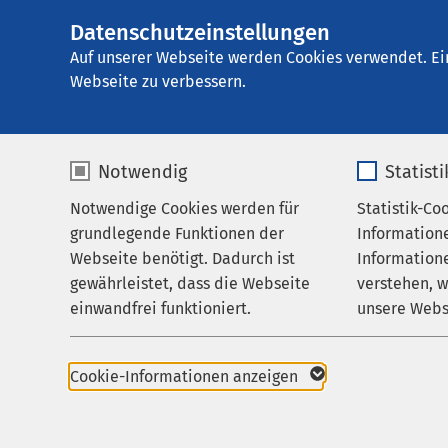
Datenschutzeinstellungen
AMEOS Klinikum B
AMEOS
Gruppe
Aktuelles
Nachricht
Auf unserer Webseite werden Cookies verwendet. Ei
Webseite zu verbessern.
Notwendig
Statist
Notwendige Cookies werden für
Statistik-Co
Behandlungsfelder
grundlegende Funktionen der
Information
Ihr Aufenthalt
Webseite benötigt. Dadurch ist
Informatione
gewährleistet, dass die Webseite
verstehen, 
Zuweisende
24.06.2026
einwandfrei funktioniert.
unsere Webs
Was p
Über uns
Name
cookieconsent_status
Name
Schme
Karriere
Cookie-Informationen anzeigen
Aktuelles
Anbieter
sgalinski
Anbieter