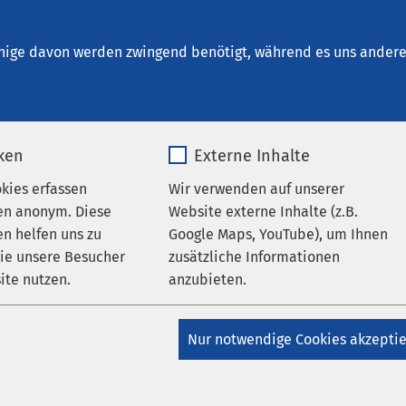
ad Salzuflen
en
nige davon werden zwingend benötigt, während es uns andere 
iken
Externe Inhalte
okies erfassen
Wir verwenden auf unserer
en anonym. Diese
Website externe Inhalte (z.B.
n helfen uns zu
Google Maps, YouTube), um Ihnen
wie unsere Besucher
zusätzliche Informationen
AMEOS Klinikum Bad Salzuflen
ite nutzen.
anzubieten.
assiert, wenn psychischer
_pk_*.*
Name
Google Maps
rz keinen Ausweg findet?
Nur notwendige Cookies akzepti
Matomo
Anbieter
Google