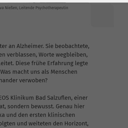
va Nießen, Leitende Psychotherapeutin
ter an Alzheimer. Sie beobachtete,
gen verblassen, Worte wegbleiben,
eitet. Diese frühe Erfahrung legte
t: Was macht uns als Menschen
einander verwoben?
OS Klinikum Bad Salzuflen, einer
 hat, sondern bewusst. Genau hier
ika und den ersten klinischen
lgten und weiteten den Horizont,