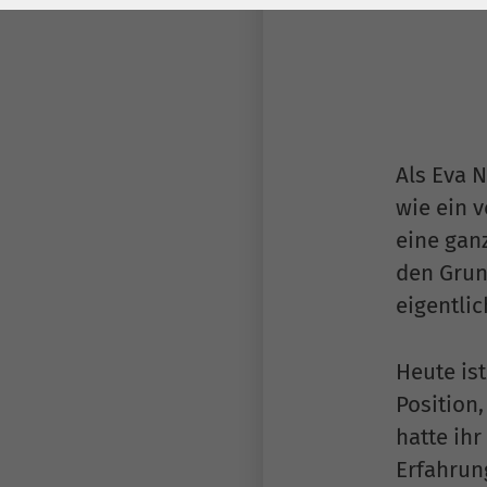
Laufzeit
278 Tage
Laufzeit
Cookie zum
Speichern der Cookie
Zweck
Consent
Einstellungen
Zweck
Als Eva 
be_typo_user /
wie ein 
Name
PHPSESSID
eine ganz
den Grund
Anbieter
TYPO3
eigentli
Laufzeit
1 Woche
Heute is
Dieses Cookie ist ein
Position,
Standard-Session-
Cookie von TYPO3. Es
hatte ihr
speichert im Falle
Erfahrun