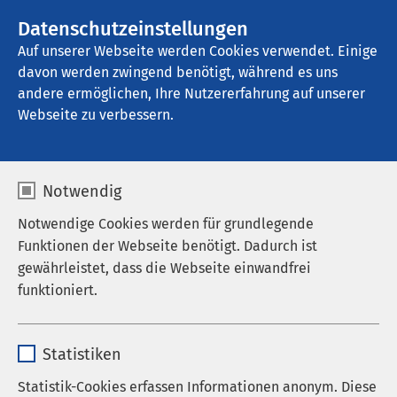
AMEOS Gruppe
Stellenangebote
Datenschutzeinstellungen
Auf unserer Webseite werden Cookies verwendet. Einige
davon werden zwingend benötigt, während es uns
AMEOS Klinikum Aschersleben
andere ermöglichen, Ihre Nutzererfahrung auf unserer
Webseite zu verbessern.
Zentrallabor
Notwendig
Notwendige Cookies werden für grundlegende
Funktionen der Webseite benötigt. Dadurch ist
Labordiagnostische Leistungen
gewährleistet, dass die Webseite einwandfrei
funktioniert.
Die moderne Laboratoriumsdiagnostik ist ein
unverzichtbarer Bestandteil in der Diagnostik und
Name
cookieconsent_status
Therapie von Erkrankungen als auch im
Statistiken
Zusammenhang mit Vorsorgeuntersuchungen.
Anbieter
sgalinski
Statistik-Cookies erfassen Informationen anonym. Diese