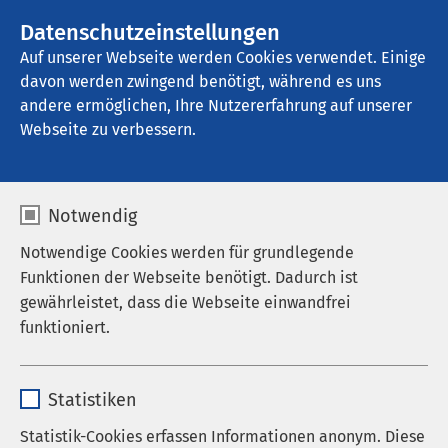
AMEOS Gruppe
Stellenangebote
Datenschutzeinstellungen
Auf unserer Webseite werden Cookies verwendet. Einige
davon werden zwingend benötigt, während es uns
AMEOS Klinikum Aschersleben
andere ermöglichen, Ihre Nutzererfahrung auf unserer
Webseite zu verbessern.
Urologisches
Notwendig
Lasertherapiezentrum
Notwendige Cookies werden für grundlegende
Funktionen der Webseite benötigt. Dadurch ist
gewährleistet, dass die Webseite einwandfrei
funktioniert.
Im Urologischen Lasertherapiezentrum am AMEOS
Klinikum Aschersöeben werden Menschen mit
Name
cookieconsent_status
gutartig vergrößerter Prostata und Harnsteinen
Statistiken
aller Art betreut. Das Urologische
Anbieter
sgalinski
Lasertherapiezentrum ist Bestandteil der
Klinik für
Statistik-Cookies erfassen Informationen anonym. Diese