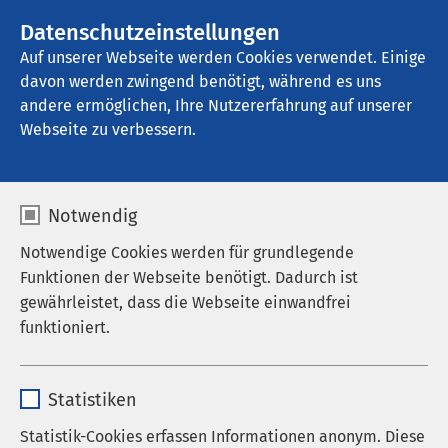
AMEOS Gruppe
Stellenangebote
Datenschutzeinstellungen
Auf unserer Webseite werden Cookies verwendet. Einige
davon werden zwingend benötigt, während es uns
AMEOS Klinikum Aschersleben
andere ermöglichen, Ihre Nutzererfahrung auf unserer
Webseite zu verbessern.
Sozialdienst
Notwendig
Notwendige Cookies werden für grundlegende
Funktionen der Webseite benötigt. Dadurch ist
Aufgaben des Sozialdienstes
gewährleistet, dass die Webseite einwandfrei
funktioniert.
Unsere Mitarbeitenden des Sozialdienstes beraten
und unterstützen Patientinnen und Patienten und
Name
cookieconsent_status
deren Angehörige in allen Fragen der
Statistiken
Rehabilitation und der Nachsorge.
Anbieter
sgalinski
Statistik-Cookies erfassen Informationen anonym. Diese