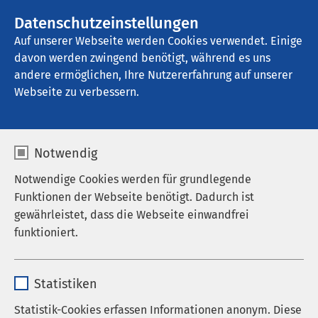
AMEOS Gruppe
Stellenangebote
Datenschutzeinstellungen
Auf unserer Webseite werden Cookies verwendet. Einige
davon werden zwingend benötigt, während es uns
AMEOS Klinikum Aschersleben
andere ermöglichen, Ihre Nutzererfahrung auf unserer
Webseite zu verbessern.
Darmkrebszentrum
Notwendig
Notwendige Cookies werden für grundlegende
Funktionen der Webseite benötigt. Dadurch ist
Ihre Gesundheit im Fokus
gewährleistet, dass die Webseite einwandfrei
funktioniert.
Im Darmkrebszentrum stehen Sie als Patientin oder
Patient im Mittelpunkt. Wir bieten Ihnen moderne
Name
cookieconsent_status
Diagnostik und Therapie bei Darmkrebs – fachlich
Statistiken
fundiert, individuell abgestimmt und nach
Anbieter
sgalinski
Statistik-Cookies erfassen Informationen anonym. Diese
aktuellen medizinischen Standards.